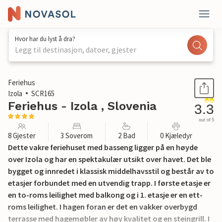
Hvor har du lyst å dra?
Legg til destinasjon, datoer, gjester
1 / 39
Feriehus
Izola
SCR165
Feriehus - Izola , Slovenia
3.3
out of 5
8 Gjester
3 Soverom
2 Bad
0 Kjæledyr
Dette vakre feriehuset med basseng ligger på en høyde
over Izola og har en spektakulær utsikt over havet. Det ble
bygget og innredet i klassisk middelhavsstil og består av to
etasjer forbundet med en utvendig trapp. I første etasje er
en to-roms leilighet med balkong og i 1. etasje er en ett-
roms leilighet. I hagen foran er det en vakker overbygd
terrasse med hagemøbler av høy kvalitet og en steingrill. I