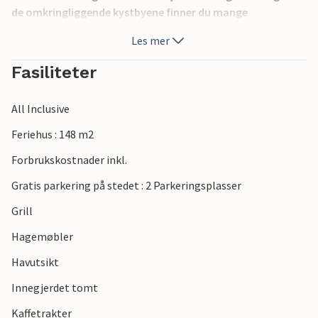
de omkringliggende kystbyene finner du mange
restauranter, barer og strender.
Les mer
Fasiliteter
All Inclusive
Feriehus : 148 m2
Forbrukskostnader inkl.
Gratis parkering på stedet : 2 Parkeringsplasser
Grill
Hagemøbler
Havutsikt
Innegjerdet tomt
Kaffetrakter