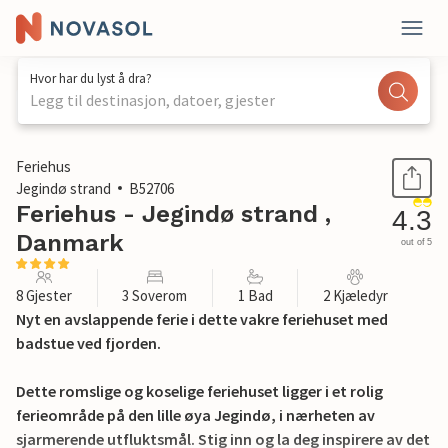
Hvor har du lyst å dra?
Legg til destinasjon, datoer, gjester
1 / 23
Feriehus
Jegindø strand
B52706
Feriehus - Jegindø strand ,
4.3
Danmark
out of 5
8 Gjester
3 Soverom
1 Bad
2 Kjæledyr
Nyt en avslappende ferie i dette vakre feriehuset med
badstue ved fjorden.
Dette romslige og koselige feriehuset ligger i et rolig
ferieområde på den lille øya Jegindø, i nærheten av
sjarmerende utfluktsmål. Stig inn og la deg inspirere av det