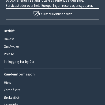
50 000 feriehus i 18 land. Utleie av feriehus siden 1968.
Servicesteder over hele Europa. Ingen reservasjonsgebyrer.
Lei ut feriehuset ditt
Bedrift
Om oss
Om Awaze
Presse
Innlogging for byråer
Kundeinformasjon
Hjelp
Verdt å vite
Bruksvilkår
Leievilkår