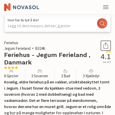
Hvor har du lyst å dra?
Legg til destinasjon, datoer, gjester
1 / 16
Feriehus
Jegum Ferieland
B3246
Feriehus - Jegum Ferieland ,
4.1
Danmark
out of 5
6 Gjester
3 Soverom
2 Bad
3 Kjæledyr
Koselig, eldre feriehus på en vakker, utsiktsbeskyttet tomt
i Jegum. I huset finner du kjøkken-stue med vedovn, 3
soverom (hvorav 2 med dobbeltseng) og bad med
vaskemaskin. Det er flere terrasser på eiendommen,
hvorav den ene har en muret grill. Jegum er et rolig område
og byr på mange muligheter for opplevelser i naturen. I