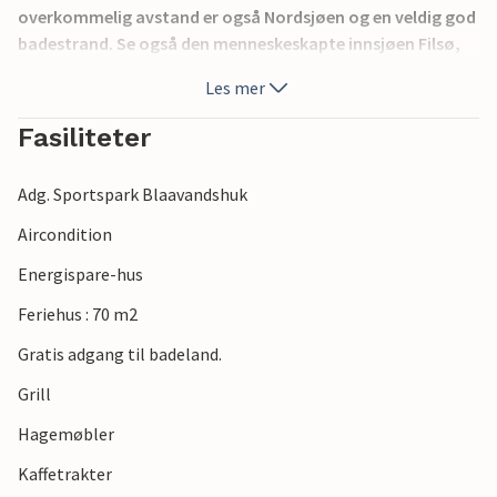
overkommelig avstand er også Nordsjøen og en veldig god
badestrand. Se også den menneskeskapte innsjøen Filsø,
et renatureringsprosjekt. Det er flere put & take innsjøer
Les mer
og golfbaner i området.
Fasiliteter
Adg. Sportspark Blaavandshuk
Aircondition
Energispare-hus
Feriehus : 70 m2
Gratis adgang til badeland.
Grill
Hagemøbler
Kaffetrakter