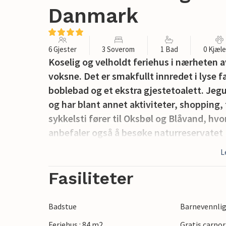
Danmark
6 Gjester
3 Soverom
1 Bad
0 Kjæl
Koselig og velholdt feriehus i nærheten a
voksne. Det er smakfullt innredet i lyse
boblebad og et ekstra gjestetoalett. Jegu
og har blant annet aktiviteter, shopping, 
sykkelsti fører til Oksbøl og Blåvand, hvo
anbefaler også å besøke naturreservatet 
L
Fasiliteter
Badstue
Barnevennli
Feriehus : 84 m2
Gratis carpor