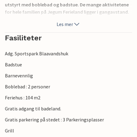
utstyrt med boblebad og badstue. De mange aktivitetene
for hele familien på Jegum Ferieland ligger i gangavstand.
Blant annet en stor, felles lekeplass, minigolf og
Les mer
tennisbaner. Det er et nettverk av stier i hele
feriehusområdet, som er lett å følge til fots eller på sykkel.
Fasiliteter
Bekkene Søvig Bæk og Bådsø grenser til Jegum Ferieland,
hvor du kan fiske gratis.
Adg. Sportspark Blaavandshuk
Badstue
Barnevennlig
Boblebad : 2 personer
Feriehus : 104 m2
Gratis adgang til badeland.
Gratis parkering på stedet : 3 Parkeringsplasser
Grill