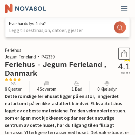
Hvor har du lyst å dra?
Legg til destinasjon, datoer, gjester
1 / 22
Feriehus
Jegum Ferieland
P42339
Feriehus - Jegum Ferieland ,
4.1
Danmark
out of 5
8 Gjester
4 Soverom
1 Bad
0 Kjæledyr
Dette romslige feriehuset ligger på en stor, inngjerdet
naturtomt på en ikke-asfaltert blindvei. Et kvalitetshus
laget av de beste materialene. Fra den velmøblerte stuen,
som er åpen mot kjøkkenet og danner det naturlige
sentrum av dette huset, har du tilgang til en flislagt
terrasse. Ytterligere terrasser ved huset. Det vakre badet er