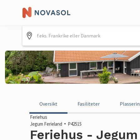
Oversikt
Fasiliteter
Plasseri
Feriehus
Jegum Ferieland
P42515
Feriehus - Jegum 