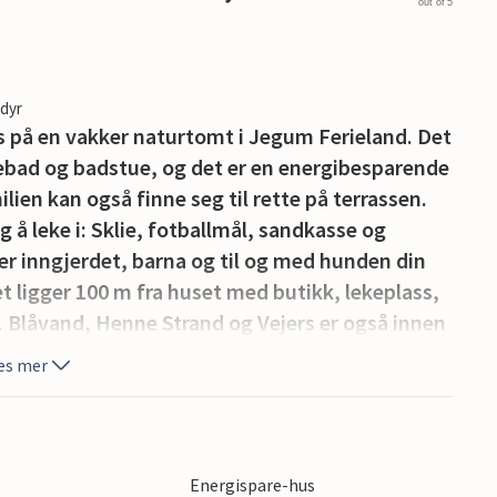
out of 5
edyr
us på en vakker naturtomt i Jegum Ferieland. Det
bad og badstue, og det er en energibesparende
n kan også finne seg til rette på terrassen.
g å leke i: Sklie, fotballmål, sandkasse og
er inngjerdet, barna og til og med hunden din
t ligger 100 m fra huset med butikk, lekeplass,
 Blåvand, Henne Strand og Vejers er også innen
t innendørs svømmebasseng, en 18-hulls
es mer
ehus i et område med mange muligheter for
ens du er her.
g
Energispare-hus