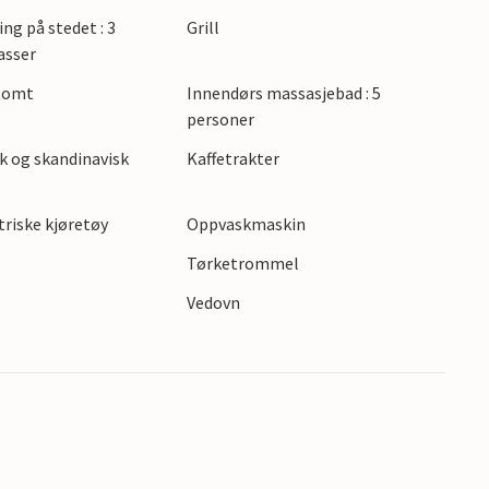
ing på stedet : 3
Grill
asser
 tomt
Innendørs massasjebad : 5
personer
k og skandinavisk
Kaffetrakter
ktriske kjøretøy
Oppvaskmaskin
Tørketrommel
Vedovn