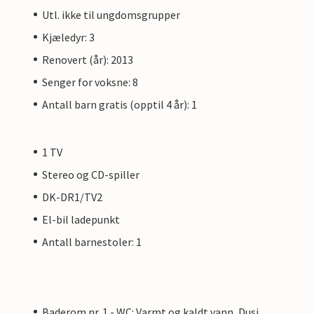
Utl. ikke til ungdomsgrupper
Kjæledyr: 3
Renovert (år): 2013
Senger for voksne: 8
Antall barn gratis (opptil 4 år): 1
1 TV
Stereo og CD-spiller
DK-DR1/TV2
El-bil ladepunkt
Antall barnestoler: 1
Baderom nr. 1 - WC: Varmt og kaldt vann, Dusj