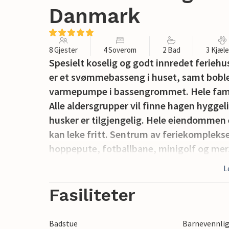
Danmark
8 Gjester
4 Soverom
2 Bad
3 Kjæl
Spesielt koselig og godt innredet ferieh
er et svømmebasseng i huset, samt boble
varmepumpe i bassengrommet. Hele familie
Alle aldersgrupper vil finne hagen hyggeli
husker er tilgjengelig. Hele eiendommen 
kan leke fritt. Sentrum av feriekomplekse
hoppepute, fotballbane, minigolf og mer.
rekkevidde med bil. I nærheten er det e
L
golfbane og en fiskesjø. Et vakkert feri
aktiviteter, besøk også museet Tirpirtz m
Fasiliteter
OBS: Ingen utleie til ungdomsgrupper.
Badstue
Barnevennli