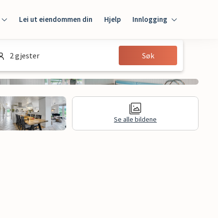
Lei ut eiendommen din
Hjelp
Innlogging
Innlogging
2 gjester
Søk
Gjest
Huseier
Se alle bildene