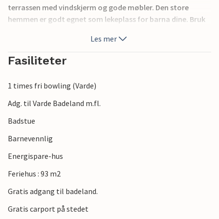
terrassen med vindskjerm og gode møbler. Den store
hemmen er godt egnet som lekeplass for barna dine. Bruk
av trampolinen på eiendommen på eget ansvar. Det er
Les mer
golfbaner og fiskevann i området. Inkludert i leien: gratis
inngang til svømmebassenget inkludert 1 times bowling
Fasiliteter
daglig.
1 times fri bowling (Varde)
Adg. til Varde Badeland m.fl.
Badstue
Barnevennlig
Energispare-hus
Feriehus : 93 m2
Gratis adgang til badeland.
Gratis carport på stedet