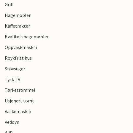
Grill
Hagemøbler
Kaffetrakter
Kvalitetshagemøbler
Oppvaskmaskin
Røykfritt hus
Støvsuger
Tysk TV
Tørketrommel
Usjenert tomt
Vaskemaskin
Vedovn
WiFi