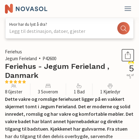
Hvor har du lyst å dra?
Legg til destinasjon, datoer, gjester
1 / 20
Feriehus
Jegum Ferieland
P42600
Feriehus - Jegum Ferieland ,
5
Danmark
out of
5
8 Gjester
3 Soverom
1 Bad
1 Kjæledyr
Dette vakre og romslige feriehuset ligger på en vakkert
skjermet tomt i Jegum Ferieland. Det er moderne og solid
innredet, romslig og har vakre og komfortable møbler. Det
vakre badet har blant annet hjørnebadekar og direkte
tilgang til badstuen. Kjøkkenet har gulvvarme. Fra stuen
har du tilgang til den delvis overbygde, sørvendte