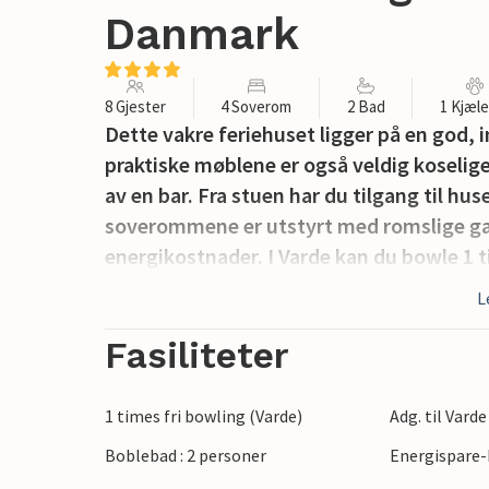
Danmark
8 Gjester
4 Soverom
2 Bad
1 Kjæl
Dette vakre feriehuset ligger på en god,
praktiske møblene er også veldig koselige
av en bar. Fra stuen har du tilgang til hu
soverommene er utstyrt med romslige gar
energikostnader. I Varde kan du bowle 1 t
L
Fasiliteter
1 times fri bowling (Varde)
Adg. til Vard
Boblebad : 2 personer
Energispare-