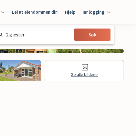
Lei ut eiendommen din
Hjelp
Innlogging
Innlogging
2 gjester
Søk
Gjest
Huseier
Se alle bildene