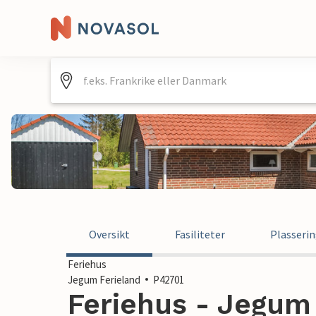
Oversikt
Fasiliteter
Plasseri
Feriehus
Jegum Ferieland
P42701
Feriehus - Jegum 