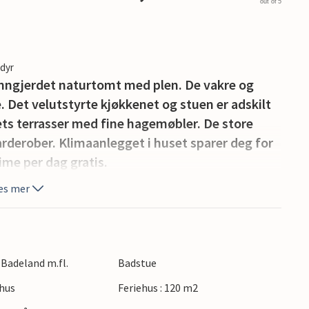
out of 5
edyr
 inngjerdet naturtomt med plen. De vakre og
. Det velutstyrte kjøkkenet og stuen er adskilt
sets terrasser med fine hagemøbler. De store
derober. Klimaanlegget i huset sparer deg for
ime per dag gratis.
es mer
e Badeland m.fl.
Badstue
hus
Feriehus : 120 m2