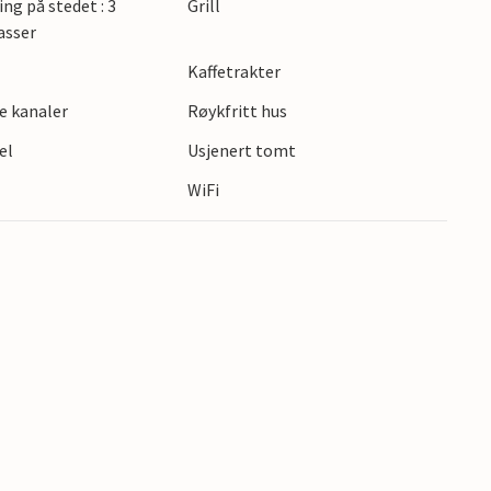
ing på stedet : 3
Grill
asser
Kaffetrakter
e kanaler
Røykfritt hus
el
Usjenert tomt
WiFi