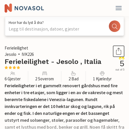
Hvor har du lyst å dra?
Legg til destinasjon, datoer, gjester
1 / 39
Ferieleilighet
Jesolo
IVK226
Ferieleilighet - Jesolo , Italia
5
out of 5
6 Gjester
2 Soverom
2 Bad
1 Kjæledyr
Ferieleiligheter i et gammelt renovert gårdshus med fire
enheter i tre etasjer, som ligger i en av de vakreste og mest
berømte fiskedalene i Venezia-lagunen. Rundt
innkvarteringen er det 10 hektar skog og lagune, rik på
ender og fisk. I den naturlige engen er det bassenget
utstyrt med solsenger, stoler, parasoller og hagemøbler,
samt et lysthus med bord, benker og grill. Noen få skritt fra