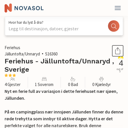
Hvor har du lyst å dra?
Legg til destinasjon, datoer, gjester
1 / 23
Feriehus
Jälluntofta/Unnaryd
S16360
Feriehus - Jälluntofta/Unnaryd ,
4
Sverige
out of
5
4 Gjester
1 Soverom
0 Bad
0 Kjæledyr
Nyt en ferie full av variasjon i dette feriehuset nær sjøen,
Jällunden.
På en campingplass nær innsjøen Jällunden finner du denne
røde trehytta som innbyr til aktive dager. Hytta er det
perfekte valget for alle naturelskere. Bruk denne