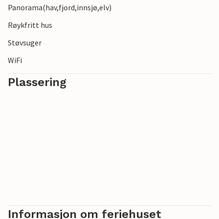
Panorama(hav,fjord,innsjø,elv)
Røykfritt hus
Støvsuger
WiFi
Plassering
Informasjon om feriehuset