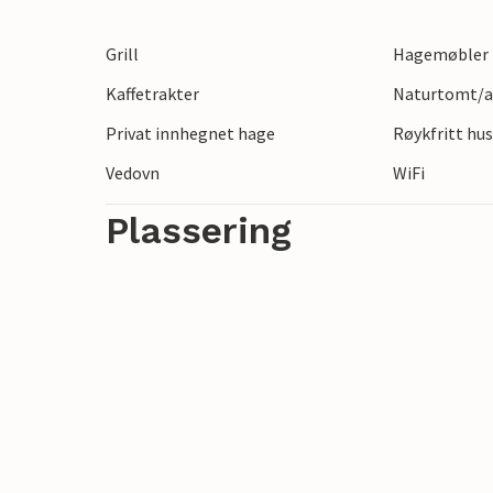
herlig dag på stranden med hele familien
varmeste. I tillegg til den fantastiske st
Grill
Hagemøbler
store og små.
Kaffetrakter
Naturtomt/an
Privat innhegnet hage
Røykfritt hu
Vedovn
WiFi
Plassering