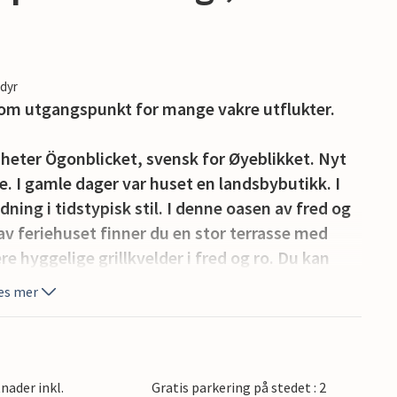
edyr
 som utgangspunkt for mange vakre utflukter.
, heter Ögonblicket, svensk for Øyeblikket. Nyt
le. I gamle dager var huset en landsbybutikk. I
ning i tidstypisk stil. I denne oasen av fred og
en av feriehuset finner du en stor terrasse med
e hyggelige grillkvelder i fred og ro. Du kan
or døren og dra på utflukter i nærområdet.
es mer
all, hvor du kan bade fra brygga, fiske krabber,
r på stranden. Her kan du også stoppe på en
e mellom flere gode baner i regionen. For en
nader inkl.
Gratis parkering på stedet : 2