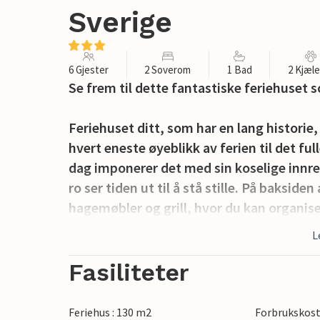
Sverige
6 Gjester
2 Soverom
1 Bad
2 Kjæl
Se frem til dette fantastiske feriehuset
Feriehuset ditt, som har en lang historie
hvert eneste øyeblikk av ferien til det ful
dag imponerer det med sin koselige innred
ro ser tiden ut til å stå stille. På baksid
hagemøbler og grill, hvor du kan organiser
også nyte tur- og sykkelstiene rett utenf
L
Bare en kort sykkeltur unna ligger Svansh
Fasiliteter
klatre i svabergene og nyte rolige stunde
fiskerestaurant. Golfentusiaster kan velg
Feriehus : 130 m2
Forbrukskost