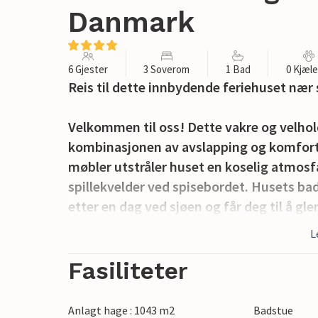
Danmark
6 Gjester
3 Soverom
1 Bad
0 Kjæl
Reis til dette innbydende feriehuset nær
Velkommen til oss! Dette vakre og velhol
kombinasjonen av avslapping og komfort. 
møbler utstråler huset en koselig atmosfær
spillekvelder ved spisebordet. Husets ba
etter en dag ved sjøen og får deg til å 
L
To romslige terrasser inviterer deg til å 
gir deg god plass til å leke og slappe av. 
Fasiliteter
slappe av.
Anlagt hage : 1043 m2
Badstue