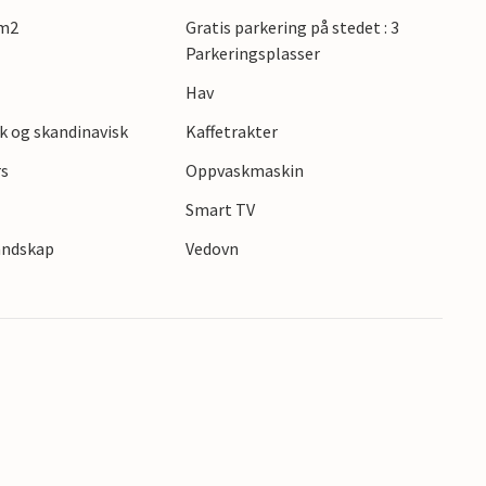
gger denne perlen i Liljeparken, omgitt av en
 m2
Gratis parkering på stedet : 3
e bakteppet for avslappende spaserturer eller
Parkeringsplasser
dylliske omgivelsene med sine pittoreske
Hav
flukter til de mange severdighetene i regionen.
k og skandinavisk
Kaffetrakter
rs
Oppvaskmaskin
s
Smart TV
landskap
Vedovn