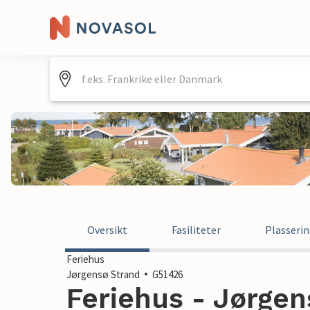
Oversikt
Fasiliteter
Plasseri
Feriehus
Jørgensø Strand
G51426
Feriehus - Jørgen