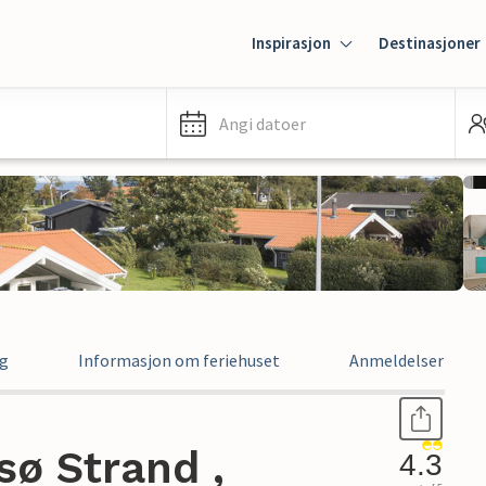
Inspirasjon
Destinasjoner
Angi datoer
ng
Informasjon om feriehuset
Anmeldelser
sø Strand ,
4.3