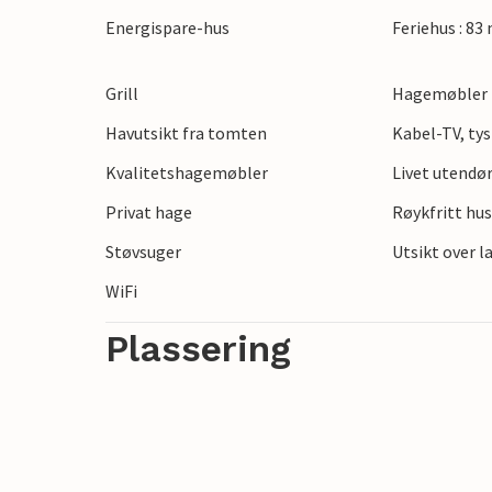
Bare noen få meter fra Jørgensø strand li
Energispare-hus
Feriehus : 83
vakker hage. Stranden danner det perfekt
en forfriskende svømmetur. Utforsk de i
Grill
Hagemøbler
landskap, eller benytt anledningen til ut
Havutsikt fra tomten
Kabel-TV, tys
Kvalitetshagemøbler
Livet utendø
Privat hage
Røykfritt hu
Støvsuger
Utsikt over 
WiFi
Plassering