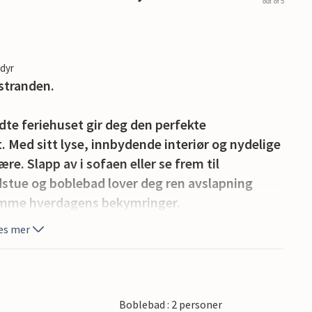
out of 5
edyr
 stranden.
dte feriehuset gir deg den perfekte
Med sitt lyse, innbydende interiør og nydelige
e. Slapp av i sofaen eller se frem til
dstue og boblebad lover deg ren avslapning
glemme hverdagens bekymringer.
es mer
nyte den friske luften, mens den velstelte hagen
Her finner du freden og roen du leter etter og kan
Boblebad : 2 personer