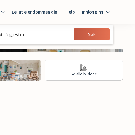
Lei ut eiendommen din
Hjelp
Innlogging
Innlogging
2 gjester
Søk
Gjest
Huseier
Se alle bildene