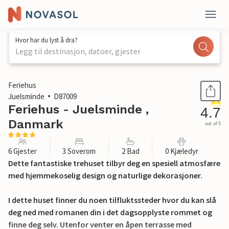
Hvor har du lyst å dra?
Legg til destinasjon, datoer, gjester
1 / 19
Feriehus
Juelsminde
D87009
Feriehus - Juelsminde ,
4.7
Danmark
out of 5
6 Gjester
3 Soverom
2 Bad
0 Kjæledyr
Dette fantastiske trehuset tilbyr deg en spesiell atmosfære
med hjemmekoselig design og naturlige dekorasjoner.
I dette huset finner du noen tilfluktssteder hvor du kan slå
deg ned med romanen din i det dagsopplyste rommet og
finne deg selv. Utenfor venter en åpen terrasse med