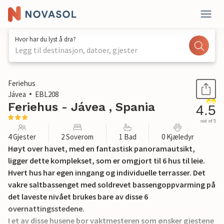
Hvor har du lyst å dra?
Legg til destinasjon, datoer, gjester
1 / 33
Feriehus
Jávea
EBL208
Feriehus - Jávea , Spania
4.5
out of 5
4 Gjester
2 Soverom
1 Bad
0 Kjæledyr
Høyt over havet, med en fantastisk panoramautsikt,
ligger dette komplekset, som er omgjort til 6 hus til leie.
Hvert hus har egen inngang og individuelle terrasser. Det
vakre saltbassenget med soldrevet bassengoppvarming på
det laveste nivået brukes bare av disse 6
overnattingsstedene.
I et av disse husene bor vaktmesteren som ønsker gjestene