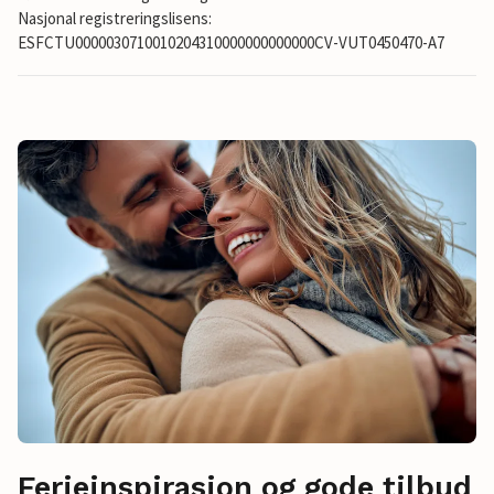
Nasjonal registreringslisens:
ESFCTU0000030710010204310000000000000CV-VUT0450470-A7
Ferieinspirasjon og gode tilbud