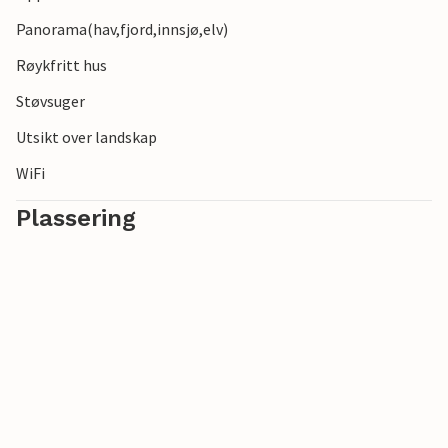
Panorama(hav,fjord,innsjø,elv)
Røykfritt hus
Støvsuger
Utsikt over landskap
WiFi
Plassering