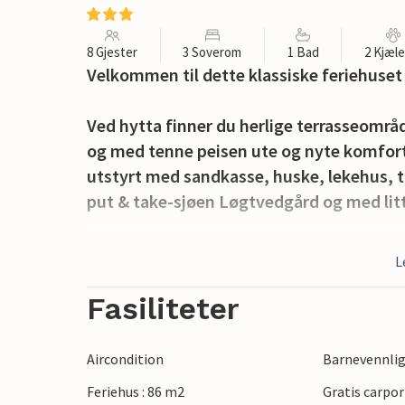
8 Gjester
3 Soverom
1 Bad
2 Kjæl
Velkommen til dette klassiske feriehuse
Ved hytta finner du herlige terrasseområde
og med tenne peisen ute og nyte komfort
utstyrt med sandkasse, huske, lekehus, tr
put & take-sjøen Løgtvedgård og med litt
Den spennende danske hovedstaden Købe
L
innen rekkevidde. I Vesterlyng kan du be
del av et naturreservat.
Fasiliteter
Aircondition
Barnevennli
Feriehus : 86 m2
Gratis carpor