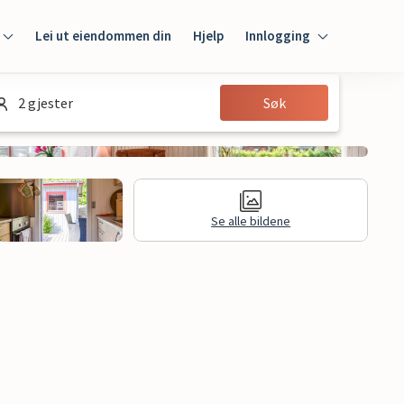
Lei ut eiendommen din
Hjelp
Innlogging
Innlogging
2 gjester
Søk
Gjest
Huseier
Se alle bildene