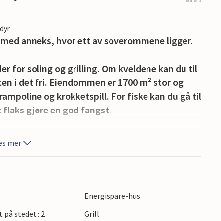
out of 5
edyr
t med anneks, hvor ett av soverommene ligger.
r for soling og grilling. Om kveldene kan du til
en i det fri. Eiendommen er 1700 m² stor og
ampoline og krokketspill. For fiske kan du gå til
 flaks gjøre en god fangst.
nhavn og severdighetene i Nordsjælland er
es mer
søke en vakker, barnevennlig strand som er en
g
Energispare-hus
t på stedet : 2
Grill