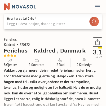
Hvor har du lyst å dra?
Legg til destinasjon, datoer, gjester
1 / 32
Feriehus
Kaldred
E20122
Feriehus - Kaldred , Danmark
3.1
out of 5
8 Gjester
3 Soverom
2 Bad
2 Kjæledyr
Vakkert og sjarmerende innredet feriehus med en herlig
stor treterrasse med gjerde og utekjøkken. I den store
hagen med fri utsikt over jordene er det trampoline,
lekehus, huske og muligheter for ballspill. Hvis du er modig
nok, kan du overnatte i gapahuken om sommeren. Huset
ligger i et større, rolig fritidsboligområde, noen kilometer
fra en flott badestrand og i kort avstand fra Havnsø med