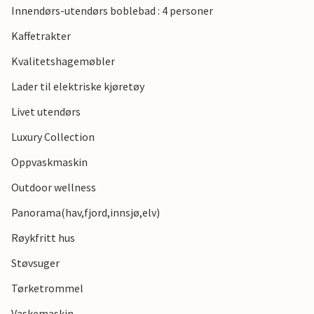
Innendørs-utendørs boblebad : 4 personer
Kalundborg slott. Naturelskere kan utforske det
nærliggende naturreservatet Lammefjorden, som
Kaffetrakter
imponerer med sitt mangfoldige fugleliv og unike flora.
Kvalitetshagemøbler
For et snev av eventyr anbefaler vi et besøk til Sommerland
Sjælland, en fornøyelsespark med attraksjoner for hele
Lader til elektriske kjøretøy
familien.
Livet utendørs
Luxury Collection
Oppvaskmaskin
Outdoor wellness
Panorama(hav,fjord,innsjø,elv)
Røykfritt hus
Støvsuger
Tørketrommel
Vaskemaskin