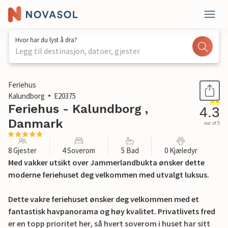
Hvor har du lyst å dra?
Legg til destinasjon, datoer, gjester
1 / 29
Feriehus
Kalundborg
E20375
Feriehus - Kalundborg ,
4.3
Danmark
out of 5
8 Gjester
4 Soverom
5 Bad
0 Kjæledyr
Med vakker utsikt over Jammerlandbukta ønsker dette
moderne feriehuset deg velkommen med utvalgt luksus.
Dette vakre feriehuset ønsker deg velkommen med et
fantastisk havpanorama og høy kvalitet. Privatlivets fred
er en topp prioritet her, så hvert soverom i huset har sitt