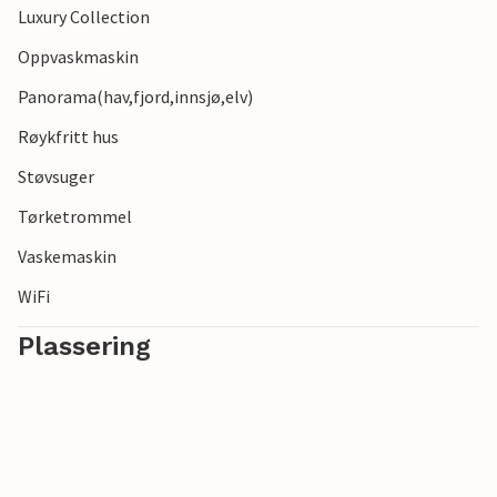
Luxury Collection
Oppvaskmaskin
Panorama(hav,fjord,innsjø,elv)
Røykfritt hus
Støvsuger
Tørketrommel
Vaskemaskin
WiFi
Plassering