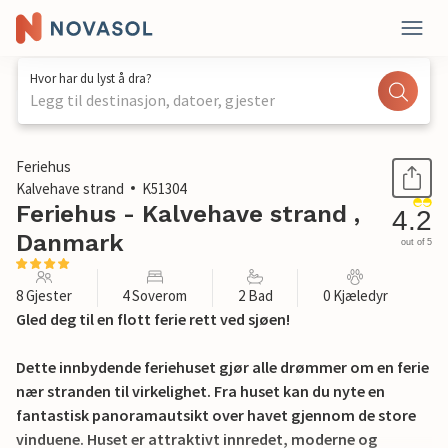
Hvor har du lyst å dra?
Legg til destinasjon, datoer, gjester
1 / 17
Feriehus
Kalvehave strand
K51304
Feriehus - Kalvehave strand ,
4.2
Danmark
out of 5
8 Gjester
4 Soverom
2 Bad
0 Kjæledyr
Gled deg til en flott ferie rett ved sjøen!
Dette innbydende feriehuset gjør alle drømmer om en ferie
nær stranden til virkelighet. Fra huset kan du nyte en
fantastisk panoramautsikt over havet gjennom de store
vinduene. Huset er attraktivt innredet, moderne og