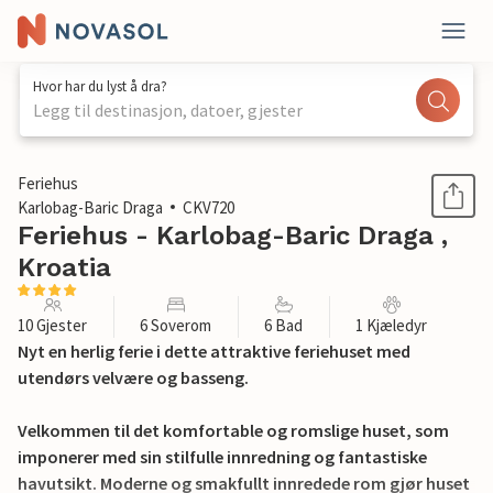
Hvor har du lyst å dra?
Legg til destinasjon, datoer, gjester
1 / 43
Feriehus
Karlobag-Baric Draga
CKV720
Feriehus - Karlobag-Baric Draga ,
Kroatia
10 Gjester
6 Soverom
6 Bad
1 Kjæledyr
Nyt en herlig ferie i dette attraktive feriehuset med
utendørs velvære og basseng.
Velkommen til det komfortable og romslige huset, som
imponerer med sin stilfulle innredning og fantastiske
havutsikt. Moderne og smakfullt innredede rom gjør huset