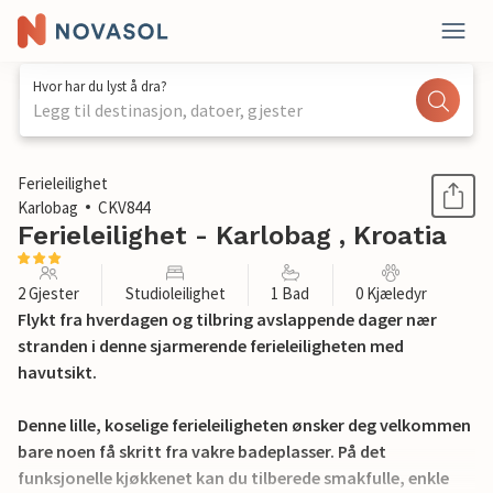
Hvor har du lyst å dra?
Legg til destinasjon, datoer, gjester
1 / 25
Ferieleilighet
Karlobag
CKV844
Ferieleilighet - Karlobag , Kroatia
2 Gjester
Studioleilighet
1 Bad
0 Kjæledyr
Flykt fra hverdagen og tilbring avslappende dager nær
stranden i denne sjarmerende ferieleiligheten med
havutsikt.
Denne lille, koselige ferieleiligheten ønsker deg velkommen
bare noen få skritt fra vakre badeplasser. På det
funksjonelle kjøkkenet kan du tilberede smakfulle, enkle