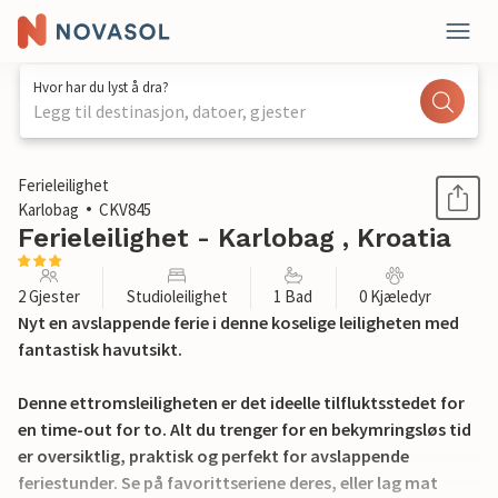
Hvor har du lyst å dra?
Legg til destinasjon, datoer, gjester
1 / 19
Ferieleilighet
Karlobag
CKV845
Ferieleilighet - Karlobag , Kroatia
2 Gjester
Studioleilighet
1 Bad
0 Kjæledyr
Nyt en avslappende ferie i denne koselige leiligheten med
fantastisk havutsikt.
Denne ettromsleiligheten er det ideelle tilfluktsstedet for
en time-out for to. Alt du trenger for en bekymringsløs tid
er oversiktlig, praktisk og perfekt for avslappende
feriestunder. Se på favorittseriene deres, eller lag mat