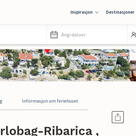
Inspirasjon
Destinasjoner
Angi datoer
ng
Informasjon om feriehuset
arlobag-Ribarica ,