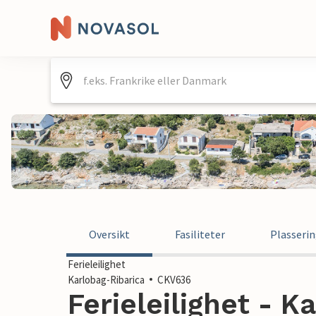
Oversikt
Fasiliteter
Plasseri
Ferieleilighet
Karlobag-Ribarica
CKV636
Ferieleilighet - K