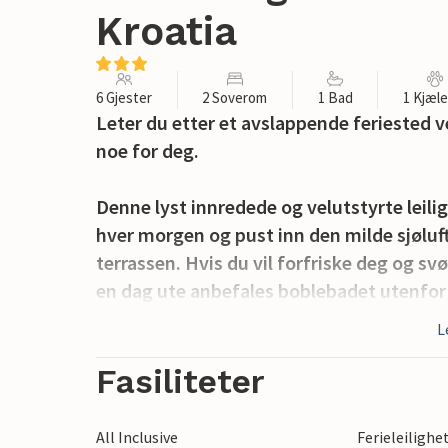
Kroatia
6 Gjester
2 Soverom
1 Bad
1 Kjæl
Leter du etter et avslappende feriested 
noe for deg.
Denne lyst innredede og velutstyrte leilig
hver morgen og pust inn den milde sjølu
terrassen. Hvis du vil forfriske deg og sv
en dag ute anbefales boblebadet utenfor h
avslutte dagen med din favorittcocktail.
L
Leiligheten har en inngjerdet, felles tom
Fasiliteter
solsengene. Du kan også la din firbente v
All Inclusive
Ferieleilighe