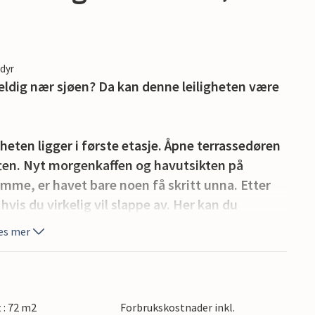
edyr
veldig nær sjøen? Da kan denne leiligheten være
heten ligger i første etasje. Åpne terrassedøren
ften. Nyt morgenkaffen og havutsikten på
ømme, er havet bare noen få skritt unna. Etter
vis du virkelig vil slappe av. Her kan du
es mer
t hvor du kan slappe av i hagemøblene eller på
enn løpe trygt rundt her.
t : 72 m2
Forbrukskostnader inkl.