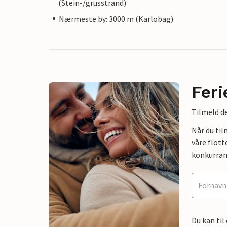
(Stein-/grusstrand)
Nærmeste by: 3000 m (Karlobag)
Feri
Tilmeld de
Når du ti
våre flott
konkurran
Du kan til