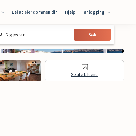
Lei ut eiendommen din
Hjelp
Innlogging
Innlogging
2 gjester
Søk
Gjest
Huseier
Se alle bildene