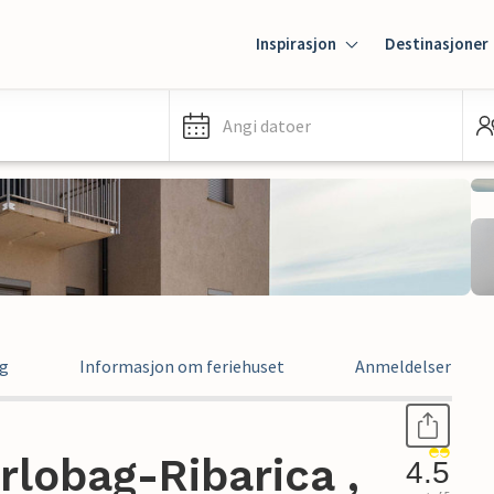
Inspirasjon
Destinasjoner
Angi datoer
ng
Informasjon om feriehuset
Anmeldelser
arlobag-Ribarica ,
4.5