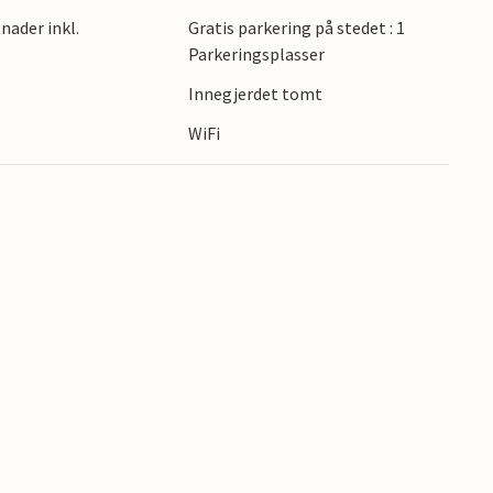
for utendørsaktiviteter her. Gå og fotturer i
nader inkl.
Gratis parkering på stedet : 1
på sykkel. På kysten kan du utøve forskjellige
Parkeringsplasser
Innegjerdet tomt
ten nær stranden!
s
WiFi