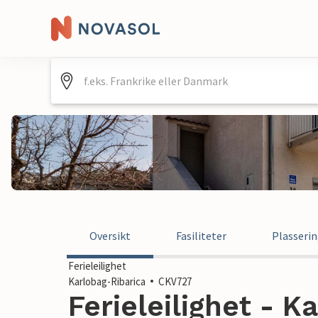
Oversikt
Fasiliteter
Plasseri
Ferieleilighet
Karlobag-Ribarica
CKV727
Ferieleilighet - K