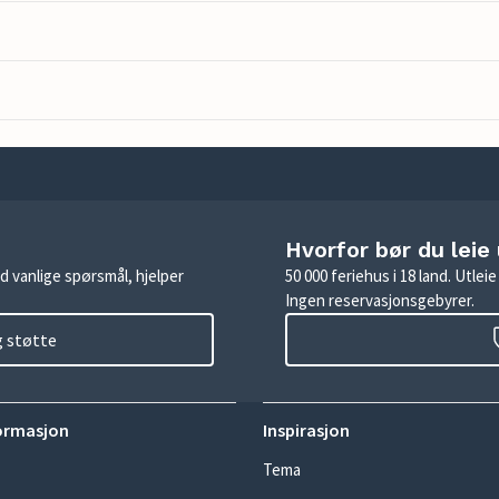
Hvorfor bør du leie
d vanlige spørsmål, hjelper
50 000 feriehus i 18 land. Utle
Ingen reservasjonsgebyrer.
g støtte
ormasjon
Inspirasjon
Tema