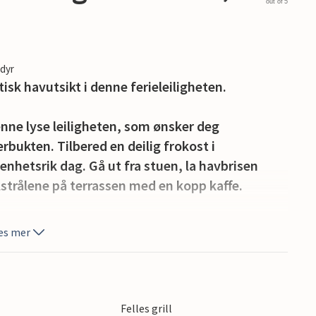
out of 5
edyr
isk havutsikt i denne ferieleiligheten.
nne lyse leiligheten, som ønsker deg
rbukten. Tilbered en deilig frokost i
nhetsrik dag. Gå ut fra stuen, la havbrisen
lstrålene på terrassen med en kopp kaffe.
tter på eiendommen sammen med andre gjester og
es mer
 tid.
klare vannet på rullesteinstranden for
ag, idyllisk beliggende mellom havet og
Felles grill