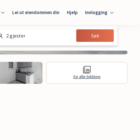
Lei ut eiendommen din
Hjelp
Innlogging
Innlogging
2 gjester
Søk
Gjest
Huseier
Se alle bildene