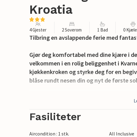
Kroatia
4 Gjester
2 Soverom
1 Bad
0 Kjæl
Tilbring en avslappende ferie med fantast
Gjør deg komfortabel med dine kjære i de
velkommen i en rolig beliggenhet i Kvarne
kjøkkenkroken og styrke deg for en begive
blåse rundt nesen din og nyt de første so
Senere kan du tilberede deilige grillre
L
sitte komfortabelt sammen i det fri i lang
Fasiliteter
Gå de få trinnene til stranden og nyt det 
forfriskende bad. Besøk landsbyen Karlob
Aircondition : 1 stk.
All Inclusive