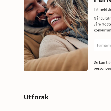
Tilmeld de
Når du ti
våre flott
konkurran
Du kan til
personoppl
Utforsk