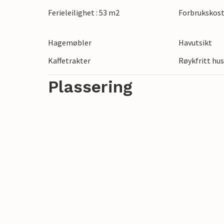
fjellene. Dermed har du mange muligheter 
Ferieleilighet : 53 m2
Forbrukskost
omgivelsene eller utforsk fjellandskapet 
typer vannsport.
Hagemøbler
Havutsikt
Nyt ferien i den innbydende ferieleilighe
Kaffetrakter
Røykfritt hu
Plassering