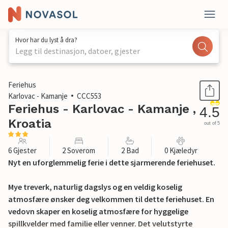
Hvor har du lyst å dra?
Legg til destinasjon, datoer, gjester
1 / 36
Feriehus
Karlovac - Kamanje
CCC553
Feriehus - Karlovac - Kamanje ,
4.5
Kroatia
out of 5
6 Gjester
2 Soverom
2 Bad
0 Kjæledyr
Nyt en uforglemmelig ferie i dette sjarmerende feriehuset.
Mye treverk, naturlig dagslys og en veldig koselig
atmosfære ønsker deg velkommen til dette feriehuset. En
vedovn skaper en koselig atmosfære for hyggelige
spillkvelder med familie eller venner. Det velutstyrte