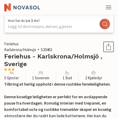
Hvor har du lyst å dra?
Legg til destinasjon, datoer, gjester
1 / 17
Feriehus
Karlskrona/Holmsjö
S20463
Feriehus - Karlskrona/Holmsjö ,
Sverige
5 Gjester
1 Soverom
1 Bad
2 Kjæledyr
Tilbring et herlig opphold i denne rustikke ferieleiligheten.
Denne koselige leiligheten er perfekt for en avslappende
pause fra hverdagen. Romslig interiør med trepanel, en
komfortabel sofa og rustikke tremøbler skaper en koselig
atmosfære der du raskt kan lade batteriene. Her kan du