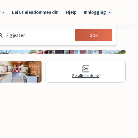
Lei ut eiendommen din
Hjelp
Innlogging
Innlogging
2 gjester
Søk
Gjest
Huseier
Se alle bildene