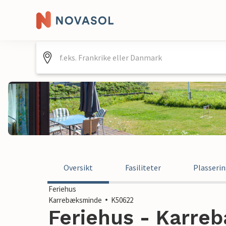
Oversikt
Fasiliteter
Plasseri
Feriehus
Karrebæksminde
K50622
Feriehus - Karre