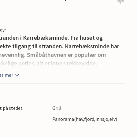
out of
5
edyr
l stranden i Karrebæksminde. Fra huset og
rekte tilgang til stranden. Karrebæksminde har
arnevennlig. Småbåthavnen er populær om
lige perler, alt er innen rekkevidde.
es mer
t på stedet
Grill
Panorama(hav,fjord,innsjø,elv)