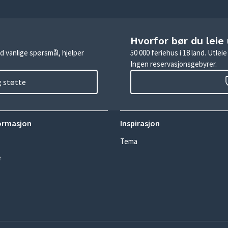
Hvorfor bør du leie
d vanlige spørsmål, hjelper
50 000 feriehus i 18 land. Utle
Ingen reservasjonsgebyrer.
g støtte
ormasjon
Inspirasjon
Tema
e