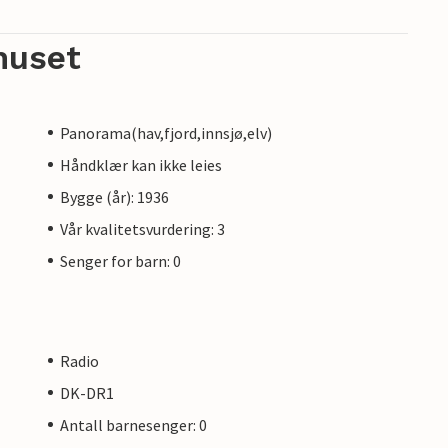
huset
Panorama(hav,fjord,innsjø,elv)
Håndklær kan ikke leies
Bygge (år): 1936
Vår kvalitetsvurdering: 3
Senger for barn: 0
Radio
DK-DR1
Antall barnesenger: 0