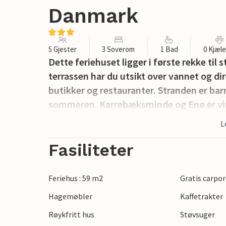
Danmark
5 Gjester
3 Soverom
1 Bad
0 Kjæl
Dette feriehuset ligger i første rekke ti
terrassen har du utsikt over vannet og di
butikker og restauranter. Stranden er b
sommeren. Karrebæksminde og Enø er virke
L
Fasiliteter
Feriehus : 59 m2
Gratis carpor
Hagemøbler
Kaffetrakter
Røykfritt hus
Støvsuger