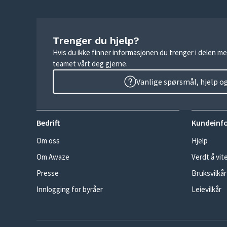
Trenger du hjelp?
Hvis du ikke finner informasjonen du trenger i delen me
teamet vårt deg gjerne.
Vanlige spørsmål, hjelp o
Bedrift
Kundeinf
Om oss
Hjelp
Om Awaze
Verdt å vit
Presse
Bruksvilkår
Innlogging for byråer
Leievilkår