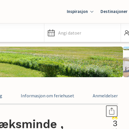
Inspirasjon
Destinasjoner
Angi datoer
ng
Informasjon om feriehuset
Anmeldelser
bæksminde ,
3