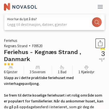
Hvor har du lyst å dra?
Legg til destinasjon, datoer, gjester
1 / 17
Feriehus
Kegnæs Strand
F09520
Feriehus - Kegnæs Strand ,
3
Danmark
out of
5
6 Gjester
3 Soverom
1 Bad
1 Kjæledyr
Slapp av i dette praktiske feriehuset med
vinterhagepaviljong.
Se frem til dette koselige feriehuset i et rolig område som
er populært for familieferier. Når du ankommer huset, kan
du gå på oppdagelsesferd i interiøret, som gir deg de