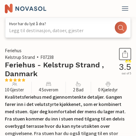
Hvor har du lyst å dra?
Legg til destinasjon, datoer, gjester
1 / 30
Feriehus
Kelstrup Strand
F07238
Feriehus - Kelstrup Strand ,
3.5
Danmark
out of 5
10 Gjester
4 Soverom
2 Bad
0 Kjæledyr
Kvalitetsferiehus med gjennomtenkte detaljer. Gangen
fører inn i det velutstyrte kjøkkenet, som er kombinert
med stuen. Gjør deg komfortabel der mens du lager mat.
Fra stuen kommer du inn i stuen med tilgang til en delvis
overbygd terrasse hvor du kan nyte utsikten over
omgivelsene. Fra stuen har du også tilgang til en stor