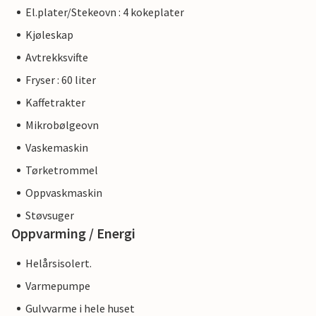
El.plater/Stekeovn : 4 kokeplater
Kjøleskap
Avtrekksvifte
Fryser : 60 liter
Kaffetrakter
Mikrobølgeovn
Vaskemaskin
Tørketrommel
Oppvaskmaskin
Støvsuger
Oppvarming / Energi
Helårsisolert.
Varmepumpe
Gulvvarme i hele huset