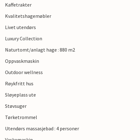
Kaffetrakter
shoppingmuligheter.
Kvalitetshagemøbler
Livet utendørs
Luxury Collection
Naturtomt/anlagt hage : 880 m2
Oppvaskmaskin
Outdoor wellness
Røykfritt hus
Sløyeplass ute
Støvsuger
Tørketrommel
Utendørs massasjebad : 4 personer
Vaskemaskin