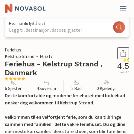
Hvor har du lyst å dra?
Legg til destinasjon, datoer, gjester
1 / 27
Feriehus
Kelstrup Strand
F07317
Feriehus - Kelstrup Strand ,
4.5
Danmark
out of 5
6 Gjester
4 Soverom
2 Bad
0 Kjæledyr
Dette komfortable og moderne feriehuset med boblebad
ønsker deg velkommen til Kelstrup Strand.
Velkommen til en velfortjent ferie, som du kan tilbringe
sammen med familien i dette vakre feriehuset. Du og dine
nærmeste kan samles i den store stuen, som blir familiens