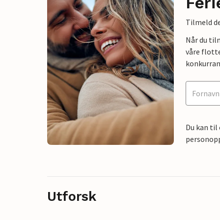
Feri
Tilmeld de
Når du ti
våre flott
konkurran
Du kan til
personoppl
Utforsk