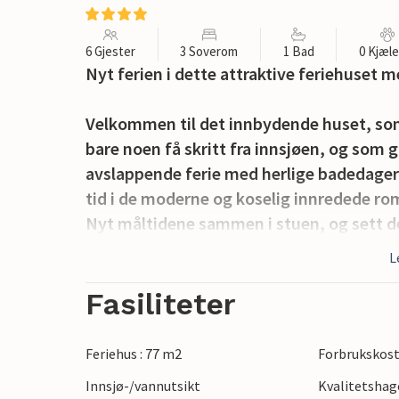
6 Gjester
3 Soverom
1 Bad
0 Kjæl
Nyt ferien i dette attraktive feriehuset m
Velkommen til det innbydende huset, som
bare noen få skritt fra innsjøen, og som g
avslappende ferie med herlige badedager 
tid i de moderne og koselig innredede ro
Nyt måltidene sammen i stuen, og sett de
kvelden etter opplevelsene, hvor du kan pra
L
tid.
Fasiliteter
Gå ut på terrassen herfra og la deg fortryl
til lune sommerkvelder med kald drikke 
Feriehus : 77 m2
Forbrukskost
Innsjø-/vannutsikt
Kvalitetsha
Ta en spasertur til innsjøen, hvor du kan f