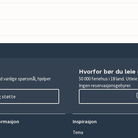
Hvorfor bør du leie
d vanlige spørsmål, hjelper
50 000 feriehus i 18 land. Utle
Ingen reservasjonsgebyrer.
g støtte
ormasjon
Inspirasjon
Tema