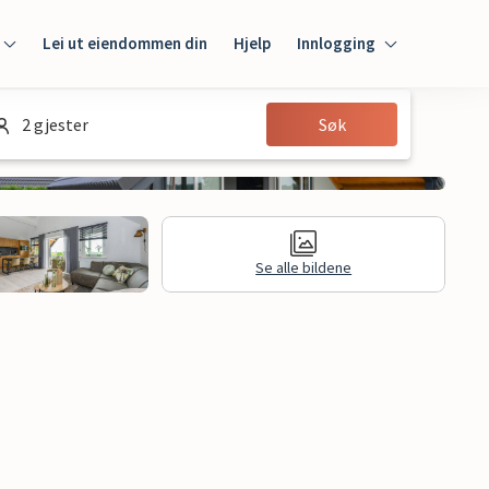
Lei ut eiendommen din
Hjelp
Innlogging
Innlogging
2 gjester
Søk
Gjest
Huseier
Se alle bildene