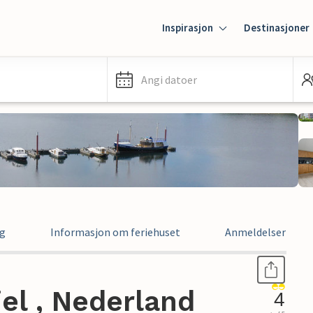
Inspirasjon
Destinasjoner
Angi datoer
ng
Informasjon om feriehuset
Anmeldelser
iel , Nederland
4