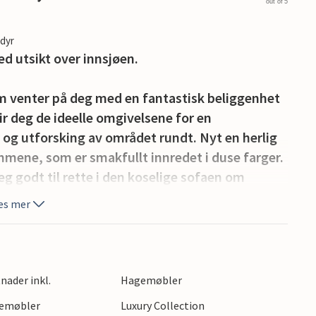
out of 5
edyr
ed utsikt over innsjøen.
 venter på deg med en fantastisk beliggenhet
ir deg de ideelle omgivelsene for en
og utforsking av området rundt. Nyt en herlig
mmene, som er smakfullt innredet i duse farger.
g godt til rette i den koselige sofaen om
te, slappe av eller spille spill ved bordet i lang
es mer
le av utsikten. Nyt solen i fulle drag og se frem
på eiendommen ved innsjøen.
nader inkl.
Hagemøbler
gemøbler
Luxury Collection
orfriske deg, sole deg eller gå en deilig tur.