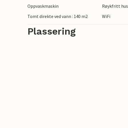
Oppvaskmaskin
Røykfritt hu
Området rundt byr på mange aktiviteter 
middelaldergatene i sHertogenbosch, be
Tomt direkte ved vann : 140 m2
WiFi
pittoreske broene og historiske bygninge
Plassering
En ferie i dette feriehuset lover fantasti