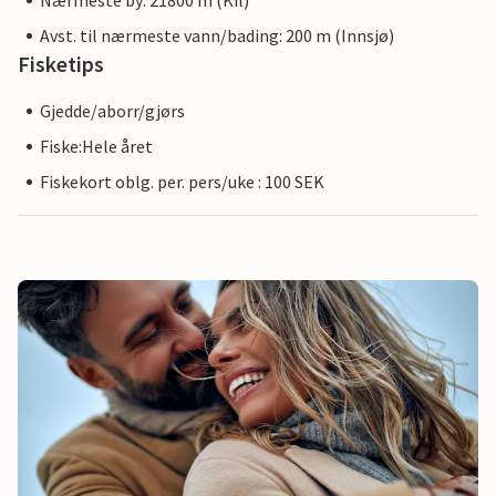
Nærmeste by: 21800 m (Kil)
Avst. til nærmeste vann/bading: 200 m (Innsjø)
Fisketips
Gjedde/aborr/gjørs
Fiske:Hele året
Fiskekort oblg. per. pers/uke : 100 SEK