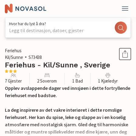
Hvor har du lyst å dra?
Legg til destinasjon, datoer, gjester
1 / 32
Feriehus
Kil/Sunne
S73438
Feriehus - Kil/Sunne , Sverige
7 Gjester
2 Soverom
1 Bad
1 Kjæledyr
Opplev avslappende dager ved innsjøen i dette fortryllende
feriehuset med badstue.
La deg inspirere av det vakre interiøret i dette romslige
feriehuset. Her kan du spise, leke og slappe av i en koselig
atmosfære med nostalgisk sjarm. Gled deg til harmoniske
måltider og muntre spillekvelder med dine kjære, unn deg