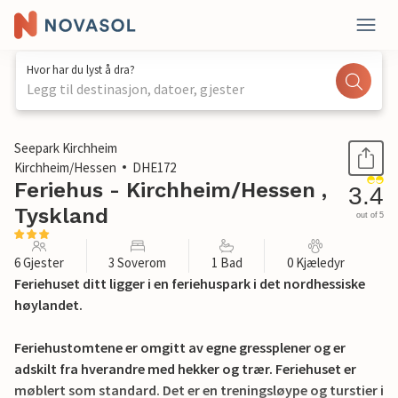
Hvor har du lyst å dra?
Legg til destinasjon, datoer, gjester
1 / 25
Seepark Kirchheim
Kirchheim/Hessen
DHE172
Feriehus - Kirchheim/Hessen ,
3.4
Tyskland
out of 5
6 Gjester
3 Soverom
1 Bad
0 Kjæledyr
Feriehuset ditt ligger i en feriehuspark i det nordhessiske
høylandet.
Feriehustomtene er omgitt av egne gressplener og er
adskilt fra hverandre med hekker og trær. Feriehuset er
møblert som standard. Det er en treningsløype og turstier i