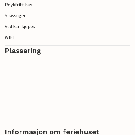
Røykfritt hus
Merk: Vennligst ta med egen ved for å bruke det finske
Støvsuger
trebadet.
Ved kan kjøpes
WiFi
Plassering
Informasjon om feriehuset