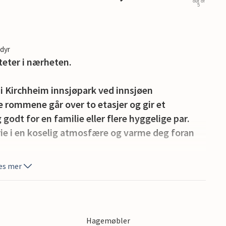
out of
5
edyr
teter i nærheten.
 i Kirchheim innsjøpark ved innsjøen
e rommene går over to etasjer og gir et
odt for en familie eller flere hyggelige par.
rie i en koselig atmosfære og varme deg foran
es mer
ørne på terrassen som innbyr til å bli sittende.
eller ferielesning mens de små boltrer seg på
Hagemøbler