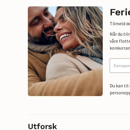
Feri
Tilmeld de
Når du ti
våre flott
konkurran
Du kan til
personoppl
Utforsk