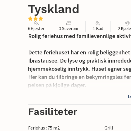
Tyskland
6 Gjester
3 Soverom
1 Bad
2 Kjæl
Rolig feriehus med familievennlige aktivi
Dette feriehuset har en rolig beliggenhet
Ibrastausee. De lyse og praktisk innreded
hjemmekoselig inntrykk. Huset egner seg g
Her kan du tilbringe en bekymringsløs fe
peisen på kjølige dager.
L
Når været er fint, finner du et hyggelig hj
Her kan du slå deg ned med en kopp kaffe 
Fasiliteter
naturtomten.
Feriehus : 75 m2
Grill