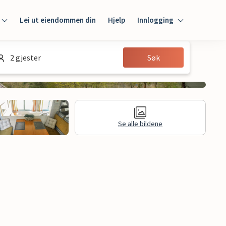
Lei ut eiendommen din
Hjelp
Innlogging
Innlogging
2 gjester
Søk
Gjest
Huseier
Se alle bildene