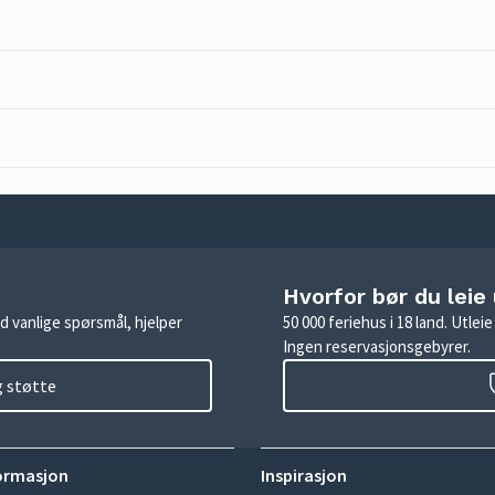
Hvorfor bør du leie
d vanlige spørsmål, hjelper
50 000 feriehus i 18 land. Utle
Ingen reservasjonsgebyrer.
g støtte
ormasjon
Inspirasjon