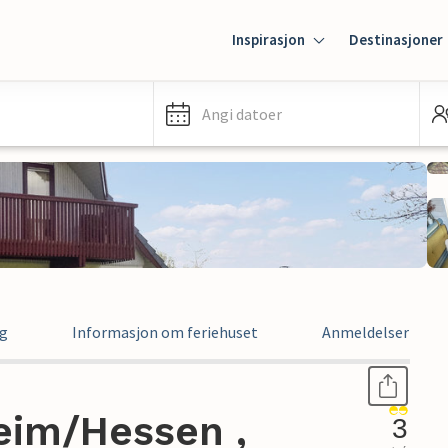
Inspirasjon
Destinasjoner
Angi datoer
ng
Informasjon om feriehuset
Anmeldelser
eim/Hessen ,
3