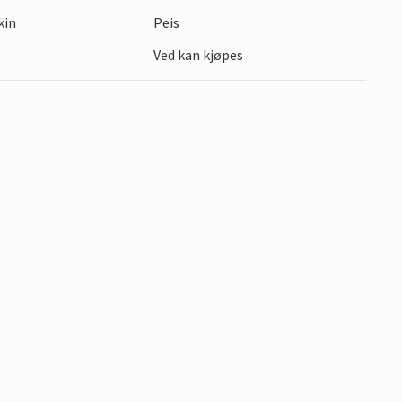
 gode forhold for både badeturer og vannsport.
kin
Peis
are noen hundre meter unna, hvis du vil
Ved kan kjøpes
ie.