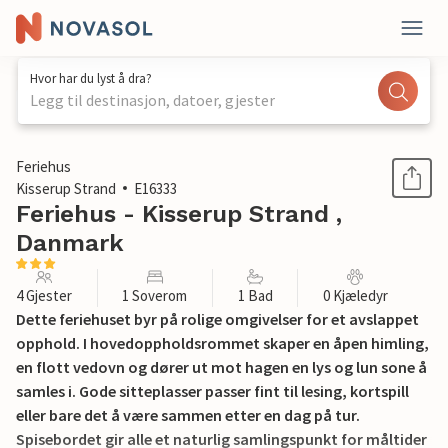
Hvor har du lyst å dra?
Legg til destinasjon, datoer, gjester
1 / 15
Feriehus
Kisserup Strand
E16333
Feriehus - Kisserup Strand ,
Danmark
4 Gjester
1 Soverom
1 Bad
0 Kjæledyr
Dette feriehuset byr på rolige omgivelser for et avslappet
opphold. I hovedoppholdsrommet skaper en åpen himling,
en flott vedovn og dører ut mot hagen en lys og lun sone å
samles i. Gode sitteplasser passer fint til lesing, kortspill
eller bare det å være sammen etter en dag på tur.
Spisebordet gir alle et naturlig samlingspunkt for måltider