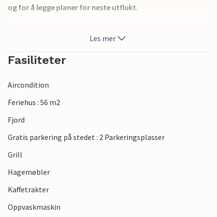
og for å legge planer for neste utflukt.
Holbæk er en sjarmerende by ved Isefjorden, som byr på en
Les mer
blanding av maritim atmosfære, kultur og
friluftsaktiviteter. Besøkende kan rusle langs havnen, drive
Fasiliteter
med ulike vannaktiviteter eller utforske naturskjønne
sykkel- og vandreruter rundt fjorden. I nærheten finner du
Aircondition
blant annet friluftsmuseet Andelslandsbyen Nyvang,
skogområdene i Odsherred samt historiske slott og
Feriehus : 56 m2
herregårder i det nordvestlige Sjælland.
Fjord
Gratis parkering på stedet : 2 Parkeringsplasser
Grill
Hagemøbler
Kaffetrakter
Oppvaskmaskin