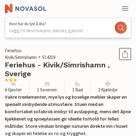
Hvor har du lyst å dra?
Legg til destinasjon, datoer, gjester
1 / 21
Feriehus
Kivik/Simrishamn
S14219
Feriehus - Kivik/Simrishamn ,
Sverige
6 Gjester
1 Soverom
1 Bad
2 Kjæledyr
Vakre treelementer, mye lys og koselige møbler skaper en
spesielt innbydende atmosfære. Stuen med en
komfortabel sofakrok innbyr til avslapping, mens det åpne
kjøkkenet og spiseplassen gir ideelle forhold for felles
måltider. Store vinduer bringer naturen direkte inn i huset
og skaper en følelse av ro og trygghet.