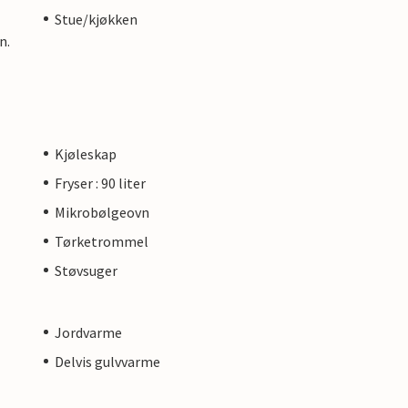
Stue/kjøkken
n.
Kjøleskap
Fryser : 90 liter
Mikrobølgeovn
Tørketrommel
Støvsuger
Jordvarme
Delvis gulvvarme