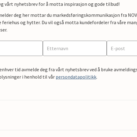
g vårt nyhetsbrev for å motta inspirasjon og gode tilbud!
lmelder deg her mottar du markedsføringskommunikasjon fra NOVAS
e feriehus og hytter. Du vil også motta kundefordeler fra våre mang
ser.
 enhver tid avmelde deg fra vårt nyhetsbrev ved å bruke avmeldings
ysninger i henhold til vår
persondatapolitikk
.