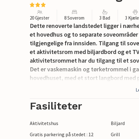
20 Gjester
8 Soverom
3 Bad
3 Kjæl
Dette renoverte landstedet ligger i nærhe
et hovedhus og to separate soveområder
tilgjengelige fra innsiden. Tilgang til so
et aktivitetsrom med biljardbord og et T
aktivitetsrommet har du tilgang til et so
Det er vaskemaskin og tørketrommel i gan
hovedhuset, med et stort langbord med p
takryggen, noe som gir deg et fantastisk 
L
vindusflater som gir både lys inn i romme
ned til Ringkøbing Fjord - her kan du opp
Fasiliteter
forlengelsen av spiseplassen er det en h
har to stekeovner, et stort kjøleskap og en
Aktivitetshus
Biljard
samtidig, ideelt hvis du skal lage mat til 
Gratis parkering på stedet : 12
Grill
I hovedhuset er det ytterligere to sovero