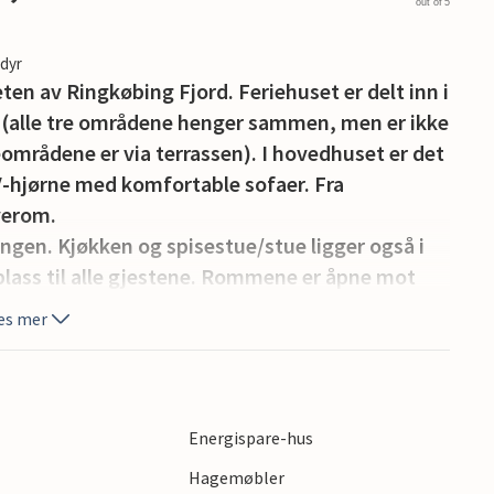
out of 5
edyr
ten av Ringkøbing Fjord. Feriehuset er delt inn i
 (alle tre områdene henger sammen, men er ikke
veområdene er via terrassen). I hovedhuset er det
V-hjørne med komfortable sofaer. Fra
verom.
gen. Kjøkken og spisestue/stue ligger også i
lass til alle gjestene. Rommene er åpne mot
lyst og åpent rom. Ved gavlen er det store
es mer
t og en vakker utsikt over de åpne jordene og
leve noen fantastiske soloppganger. I
yggekrog med lenestoler og en sofa. Kjøkkenet
 fryser, så her er det plass til flere kokker
Energispare-hus
en stor gruppe.
Hagemøbler
m og et stort bad. Fra spisestuen har du utgang