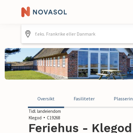
Oversikt
Fasiliteter
Plasseri
Tidl. landeiendom
Klegod
C19268
Feriehus - Klego