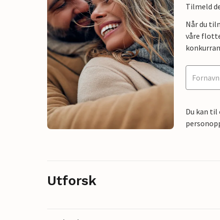
Tilmeld de
Når du ti
våre flott
konkurran
Du kan til
personoppl
Utforsk