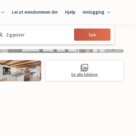
Lei ut eiendommen din
Hjelp
Innlogging
Innlogging
2 gjester
Søk
Gjest
Huseier
Se alle bildene