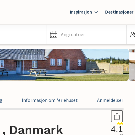
Inspirasjon
Destinasjoner
Angi datoer
ng
Informasjon om feriehuset
Anmeldelser
d , Danmark
4.1