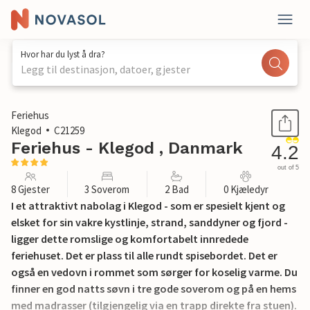
Hvor har du lyst å dra?
Legg til destinasjon, datoer, gjester
1 / 33
Feriehus
Klegod
C21259
Feriehus - Klegod , Danmark
4.2
out of 5
8 Gjester
3 Soverom
2 Bad
0 Kjæledyr
I et attraktivt nabolag i Klegod - som er spesielt kjent og
elsket for sin vakre kystlinje, strand, sanddyner og fjord -
ligger dette romslige og komfortabelt innredede
feriehuset. Det er plass til alle rundt spisebordet. Det er
også en vedovn i rommet som sørger for koselig varme. Du
finner en god natts søvn i tre gode soverom og på en hems
med madrasser (tilgjengelig via en trapp direkte fra stuen).