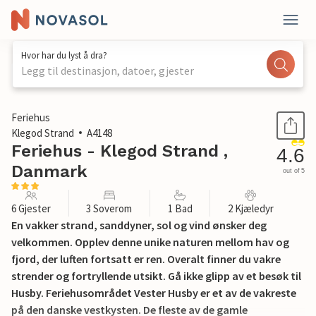
Hvor har du lyst å dra?
Legg til destinasjon, datoer, gjester
1 / 27
Feriehus
Klegod Strand
A4148
Feriehus - Klegod Strand ,
4.6
Danmark
out of 5
6 Gjester
3 Soverom
1 Bad
2 Kjæledyr
En vakker strand, sanddyner, sol og vind ønsker deg
velkommen. Opplev denne unike naturen mellom hav og
fjord, der luften fortsatt er ren. Overalt finner du vakre
strender og fortryllende utsikt. Gå ikke glipp av et besøk til
Husby. Feriehusområdet Vester Husby er et av de vakreste
på den danske vestkysten. De fleste av de gamle