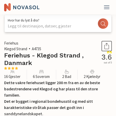
Hvor har du lyst å dra?
Legg til destinasjon, datoer, gjester
1 / 41
Feriehus
Klegod Strand
A4735
Feriehus - Klegod Strand ,
3.6
Danmark
out of 5
16 Gjester
6 Soverom
2 Bad
2 Kjæledyr
Dette vakre feriehuset ligger 200 m fra en av de beste
badestrendene ved Klegod og har plass til den store
familien.
Det er bygget i regional bondehusstil og med sitt
karakteristiske stråtak passer det godt inn i
sanddynelandskapet.