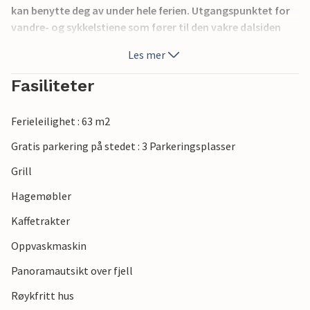
kan benytte deg av under hele ferien. Utgangspunktet for
vandre- og sykkelstiene som fører til den vakre dalsiden
(Jägersee) kan nås på bare noen få minutter. Butikker,
Les mer
restauranter og kafeer i umiddelbar nærhet. En liten hund
opp til 15 kg på forespørsel. Lengde på enkeltsengen på
Fasiliteter
soverommet: 1,8 m.
Ferieleilighet : 63 m2
Gratis parkering på stedet : 3 Parkeringsplasser
Grill
Hagemøbler
Kaffetrakter
Oppvaskmaskin
Panoramautsikt over fjell
Røykfritt hus