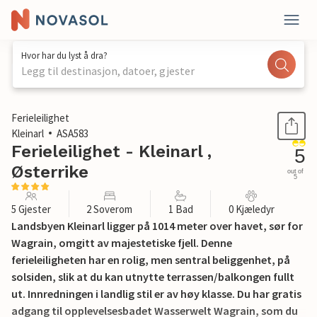
Hvor har du lyst å dra?
Legg til destinasjon, datoer, gjester
1 / 15
Ferieleilighet
Kleinarl
ASA583
Ferieleilighet - Kleinarl ,
5
Østerrike
out of
5
5 Gjester
2 Soverom
1 Bad
0 Kjæledyr
Landsbyen Kleinarl ligger på 1014 meter over havet, sør for
Wagrain, omgitt av majestetiske fjell. Denne
ferieleiligheten har en rolig, men sentral beliggenhet, på
solsiden, slik at du kan utnytte terrassen/balkongen fullt
ut. Innredningen i landlig stil er av høy klasse. Du har gratis
adgang til opplevelsesbadet Wasserwelt Wagrain, som du