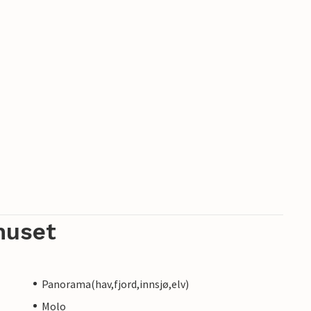
huset
Panorama(hav,fjord,innsjø,elv)
Molo