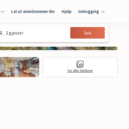
Lei ut eiendommen din
Hjelp
Innlogging
Innlogging
2 gjester
Søk
Gjest
Huseier
Se alle bildene