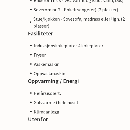
Baderom nr. 3 - WC: Varmt og kaldt vann, Dusj
Soverom nr. 2 - Enkeltsenge(er) (2 plasser)
Stue/kjøkken - Sovesofa, madrass eller lign. (2
plasser)
Fasiliteter
Induksjonskokeplate : 4 kokeplater
Fryser
Vaskemaskin
Oppvaskmaskin
Oppvarming / Energi
Helårsisolert.
Gulvvarme i hele huset
Klimaanlegg
Utenfor