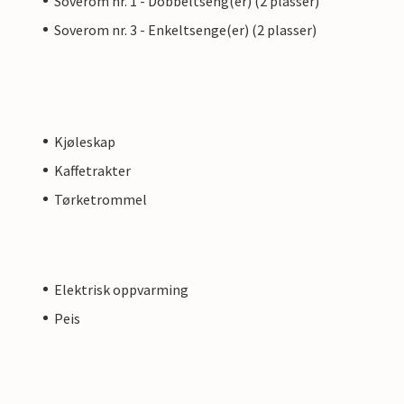
Soverom nr. 1 - Dobbeltseng(er) (2 plasser)
Soverom nr. 3 - Enkeltsenge(er) (2 plasser)
Kjøleskap
Kaffetrakter
Tørketrommel
Elektrisk oppvarming
Peis