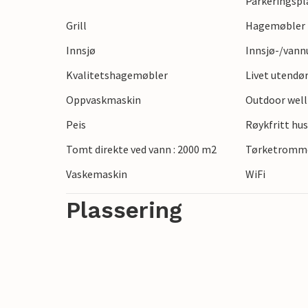
Parkeringspl
fører direkte til innsjøen, hvor du kan t
Grill
Hagemøbler
Oppdag de rolige omgivelsene rundt inns
Innsjø
Innsjø-/vann
Kleszczyn. Ta en spasertur langs bredden,
Kvalitetshagemøbler
Livet utendø
sykkel. Bruk innsjøen til badeturer, bått
Oppvaskmaskin
Outdoor wel
Peis
Røykfritt hu
Tomt direkte ved vann : 2000 m2
Tørketromm
Vaskemaskin
WiFi
Plassering