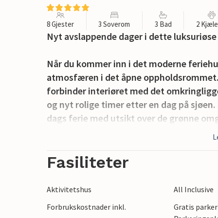
8 Gjester
3 Soverom
3 Bad
2 Kjæl
Nyt avslappende dager i dette luksuriøse 
Når du kommer inn i det moderne feriehu
atmosfæren i det åpne oppholdsrommet. St
forbinder interiøret med det omkringligge
og nyt rolige timer etter en dag på sjøen
dags ferie med utsikt over de grønne om
arbeidsplass til å lage mat sammen. Vindu
L
varme tregulv og dempede farger skaper
Fasiliteter
Nyt den fredelige beliggenheten rett ved
lange måltider utendørs. Etterpå kan du l
Aktivitetshus
All Inclusive
vandre over innsjøen. Spill et slag bordfo
Forbrukskostnader inkl.
Gratis parker
sandbanen til en runde sandvolleyball, og