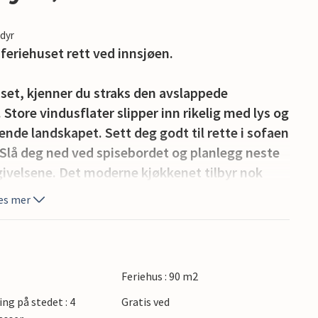
edyr
feriehuset rett ved innsjøen.
set, kjenner du straks den avslappede
ore vindusflater slipper inn rikelig med lys og
nde landskapet. Sett deg godt til rette i sofaen
. Slå deg ned ved spisebordet og planlegg neste
givelsene. Det moderne kjøkkenet tilbyr nok
et gir direkte utsikt over landskapet, mens
es mer
 en hyggelig atmosfære.
 vannet. Sett deg ved det store bordet og nyt
egge deg i en av hengekøyene og la blikket
Feriehus : 90 m2
tball på terrassen, eller bruk den nærliggende
ing på stedet : 4
Gratis ved
 slapp av i boblebadet i hagen. En privat brygge