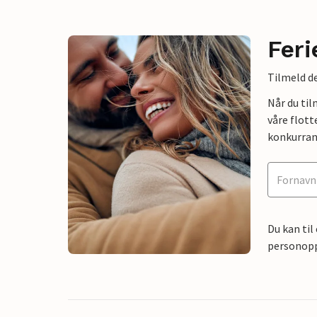
Feri
Tilmeld de
Når du ti
våre flott
konkurran
Du kan til
personoppl