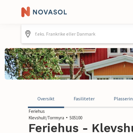
Oversikt
Fasiliteter
Plasseri
Feriehus
Klevshult/Torrmyra
S05100
Feriehus - Klevsh