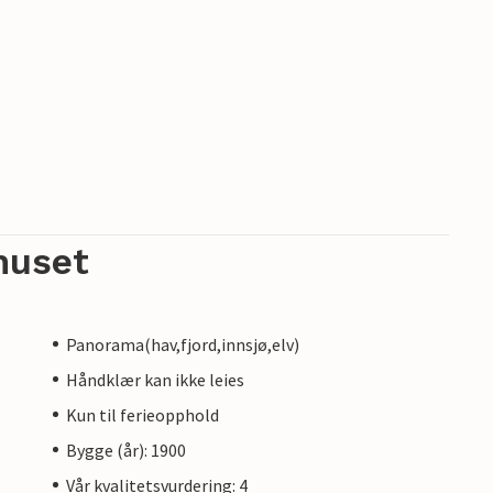
huset
Panorama(hav,fjord,innsjø,elv)
Håndklær kan ikke leies
Kun til ferieopphold
Bygge (år): 1900
Vår kvalitetsvurdering: 4