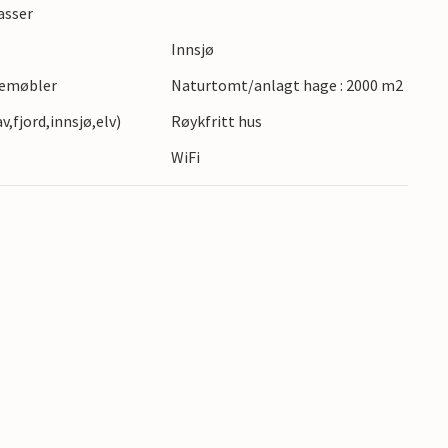
innsjøen og prøv fiskelykken. Gå gjennom den
asser
d sitt pittoreske heilandskap, overrask barna
Innsjø
, og gå ikke glipp av et besøk til Astrid
gemøbler
Naturtomt/anlagt hage : 2000 m2
,fjord,innsjø,elv)
Røykfritt hus
WiFi