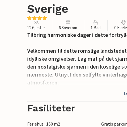
Sverige
12 Gjester
6 Soverom
1 Bad
0 Kjæl
Tilbring harmoniske dager i dette fortryl
Velkommen til dette romslige landstedet,
idylliske omgivelser. Lag mat på det sja
den nostalgiske sjarmen i den koselige s
nærmeste. Utnytt den solfylte vinterhagen
atmosfæren.
L
Utenfor venter en romslig hage med fruk
Torrmyrasjön. La barna arrangere piknik 
Fasiliteter
stemningsfulle måltider under åpen him
Feriehus : 160 m2
Gratis parker