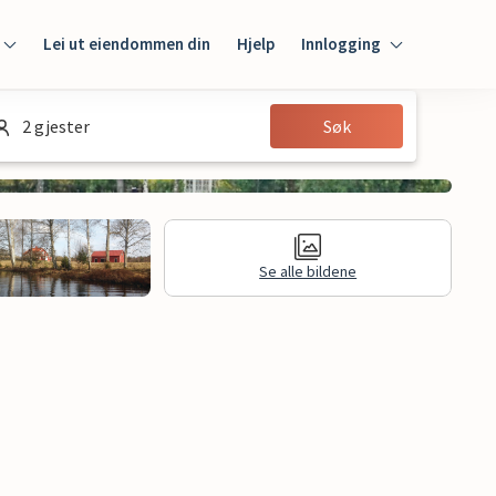
Lei ut eiendommen din
Hjelp
Innlogging
Innlogging
2 gjester
Søk
Gjest
Huseier
Se alle bildene