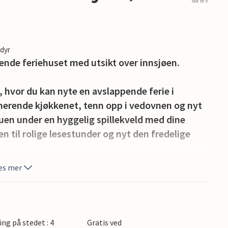
out of 5
edyr
lende feriehuset med utsikt over innsjøen.
 hvor du kan nyte en avslappende ferie i
rmerende kjøkkenet, tenn opp i vedovnen og nyt
tuen under en hyggelig spillekveld med dine
 til rolige lesestunder og nyt den fredelige
es mer
ttrær og utsikt over den nærliggende
og fyr opp grillen for å feire tiden sammen med
mel.
ing på stedet : 4
Gratis ved