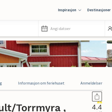
Inspirasjon
Destinasjoner
Angi datoer
ng
Informasjon om feriehuset
Anmeldelser
ult/Torrmyra ,
4.4