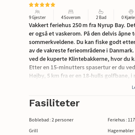
9 Gjester
4 Soverom
2 Bad
0 Kjæl
Vakkert feriehus 250 m fra Nyrup Bay. Det
er også et vaskerom. På den delvis åpne t
sommerkveldene. Du kan fiske godt etter 
av de vakreste ferieområdene i Danmark. H
ved de kuperte Klintebakkerne, hvor du k
Etter en 15-minutters spasertur er du ve
Højby, 5 km fra er en 18-hulls golfbane, i
gallerier, håndverkere og middelalderslo
L
hvitt spøkelse. Nykøbing Sjælland ligger
der enten i gågaten eller i kjøpesenteret
Fasiliteter
fornøyelsespark med opplevelsesbad. I den
det et fiskerøkeri, og herfra går fergen t
Boblebad : 2 personer
Feriehus : 11
København.
Grill
Hagemøbler