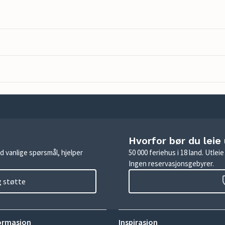
Hvorfor bør du leie
d vanlige spørsmål, hjelper
50 000 feriehus i 18 land. Utle
Ingen reservasjonsgebyrer.
g støtte
ormasjon
Inspirasjon