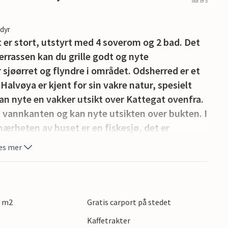
out of 5
edyr
 er stort, utstyrt med 4 soverom og 2 bad. Det
errassen kan du grille godt og nyte
sjøørret og flyndre i området. Odsherred er et
alvøya er kjent for sin vakre natur, spesielt
an nyte en vakker utsikt over Kattegat ovenfra.
d vannkanten og kan nyte utsikten over bukten. I
 nærheten av huset er en fiskesjø, det er
ttet Dragsholm. Det sies å være hjemsøkt av et
es mer
 i nærheten av huset, du kan gjøre god shopping
. I byen ligger også Sommerland, en
 lille havnen Rørvig, en annen ferieperle, er
il Hundested, hvorfra du raskt kommer til
7 m2
Gratis carport på stedet
Kaffetrakter