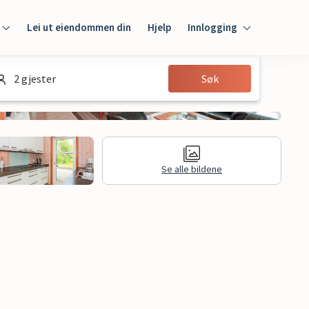
Lei ut eiendommen din
Hjelp
Innlogging
Innlogging
2 gjester
Søk
Gjest
Huseier
Se alle bildene