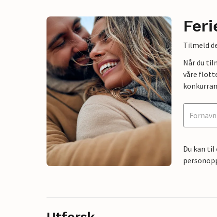
Feri
Tilmeld de
Når du ti
våre flott
konkurran
Du kan til
personoppl
Utforsk