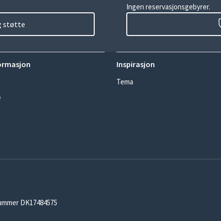
Ingen reservasjonsgebyrer.
g støtte
ormasjon
Inspirasjon
Tema
e
-nummer DK17484575