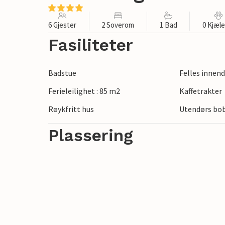
6 Gjester
2 Soverom
1 Bad
0 Kjæl
Fasiliteter
Badstue
Felles inne
Ferieleilighet : 85 m2
Kaffetrakter
Røykfritt hus
Utendørs bo
Plassering