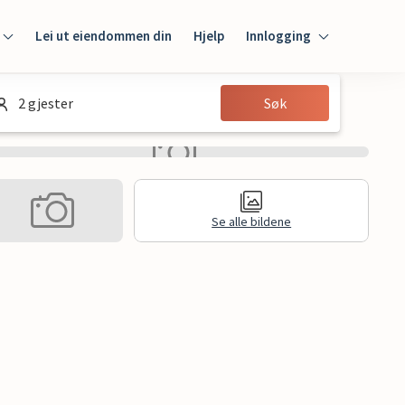
Lei ut eiendommen din
Hjelp
Innlogging
Innlogging
2 gjester
Søk
Gjest
Huseier
Se alle bildene