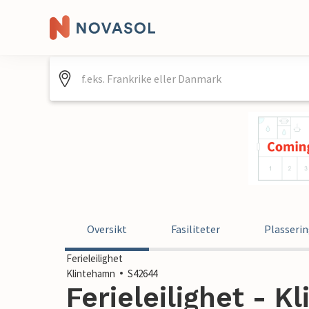
Oversikt
Fasiliteter
Plasseri
Ferieleilighet
Klintehamn
S42644
Ferieleilighet - K