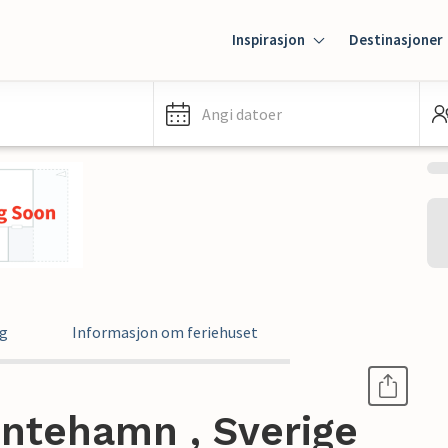
Inspirasjon
Destinasjoner
Angi datoer
ng
Informasjon om feriehuset
lintehamn , Sverige