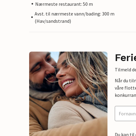
Nærmeste restaurant: 50 m
Avst. til nærmeste vann/bading: 300 m
(Hav/sandstrand)
Feri
Tilmeld de
Når du ti
våre flott
konkurran
Du kan til