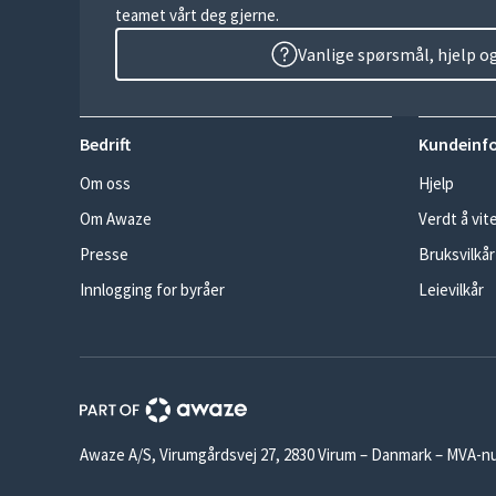
teamet vårt deg gjerne.
Vanlige spørsmål, hjelp o
Bedrift
Kundeinf
Om oss
Hjelp
Om Awaze
Verdt å vit
Presse
Bruksvilkår
Innlogging for byråer
Leievilkår
Awaze A/S, Virumgårdsvej 27, 2830 Virum – Danmark – MVA