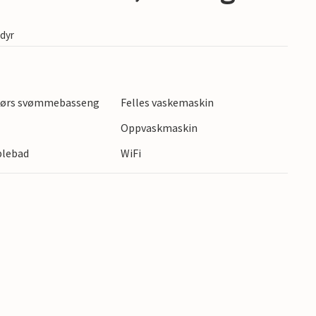
edyr
ndørs svømmebasseng
Felles vaskemaskin
Oppvaskmaskin
blebad
WiFi