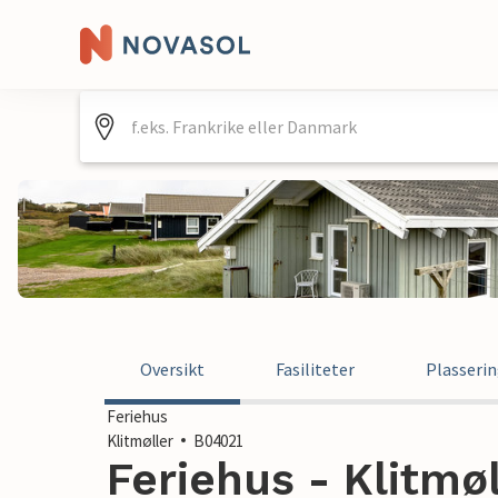
Oversikt
Fasiliteter
Plasseri
Feriehus
Klitmøller
B04021
Feriehus - Klitmø