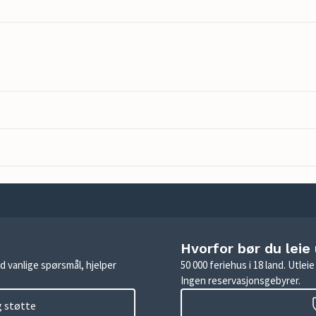
Hvorfor bør du leie
d vanlige spørsmål, hjelper
50 000 feriehus i 18 land. Utle
Ingen reservasjonsgebyrer.
g støtte