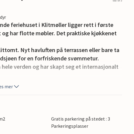
out of 5
edyr
de feriehuset i Klitmøller ligger rett i første
t og har flotte møbler. Det praktiske kjøkkenet
ittomt. Nyt havluften på terrassen eller bare ta
rdsjøen for en forfriskende svømmetur.
a hele verden og har skapt seg et internasjonalt
i området, blant annet Thisted.
es mer
 m2
Gratis parkering på stedet : 3
Parkeringsplasser