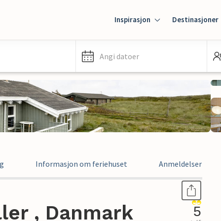
Inspirasjon
Destinasjoner
Angi datoer
ng
Informasjon om feriehuset
Anmeldelser
ller , Danmark
5