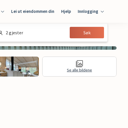
Lei ut eiendommen din
Hjelp
Innlogging
Innlogging
2 gjester
Søk
Gjest
Huseier
Se alle bildene