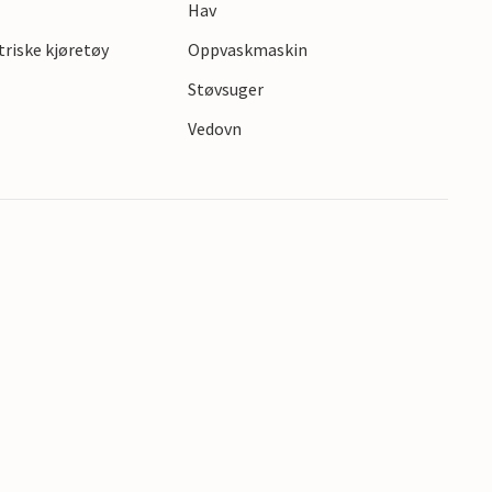
Hav
ktriske kjøretøy
Oppvaskmaskin
s
Støvsuger
Vedovn