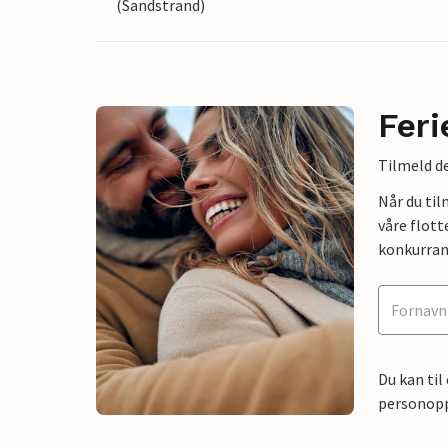
(Sandstrand)
Feri
Tilmeld de
Når du ti
våre flott
konkurran
Du kan til
personoppl