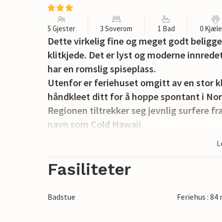
5 Gjester
3 Soverom
1 Bad
0 Kjæl
Dette virkelig fine og meget godt beliggen
klitkjede. Det er lyst og moderne innrede
har en romslig spiseplass.
Utenfor er feriehuset omgitt av en stor kl
håndkleet ditt for å hoppe spontant i No
Regionen tiltrekker seg jevnlig surfere fr
navn som Cold Hawaii.
Herfra kan du også ta turer til småbyene 
L
Fasiliteter
Badstue
Feriehus : 84