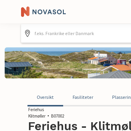
Oversikt
Fasiliteter
Plasseri
Feriehus
Klitmøller
B07002
Feriehus - Klitmø