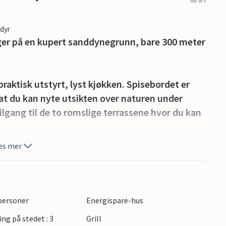
out of 5
edyr
gger på en kupert sanddynegrunn, bare 300 meter
raktisk utstyrt, lyst kjøkken. Spisebordet er
k at du kan nyte utsikten over naturen under
ilgang til de to romslige terrassene hvor du kan
es mer
emøbler, så det mangler ikke på noe hvis du vil
an du sette deg godt til rette i en solseng.
l svømmebassenget også et privat boblebad og en
 personer
Energispare-hus
lse, spesielt etter en spasertur langs stranden
ing på stedet : 3
Grill
n runde på den populære golfbanen i nærheten.