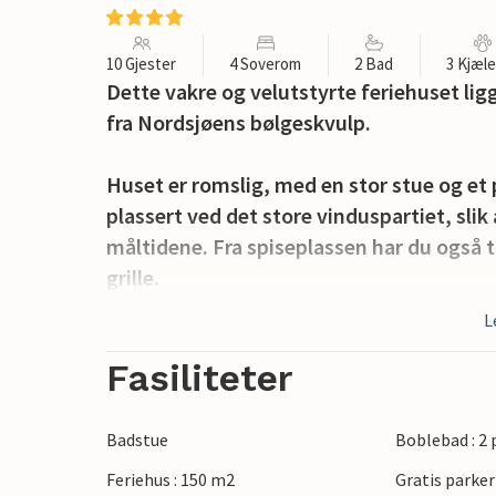
10 Gjester
4 Soverom
2 Bad
3 Kjæl
Dette vakre og velutstyrte feriehuset li
fra Nordsjøens bølgeskvulp.
Huset er romslig, med en stor stue og et p
plassert ved det store vinduspartiet, sli
måltidene. Fra spiseplassen har du også t
grille.
L
Terrassen er naturligvis møblert med hag
spise ute i frisk luft. Når solen skinner, k
Fasiliteter
I bassengområdet finnes det i tillegg ti
Badstue
Boblebad : 2
avslappende badstue - en spesiell oppleve
Feriehus : 150 m2
Gratis parker
eller gjennom sanddynene, eller etter e