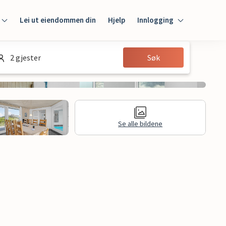
Lei ut eiendommen din
Hjelp
Innlogging
Innlogging
2 gjester
Søk
Gjest
Huseier
Se alle bildene