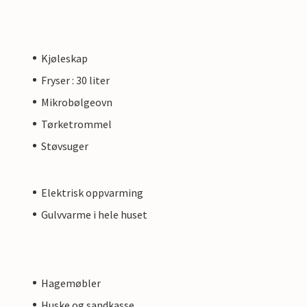
Kjøleskap
Fryser : 30 liter
Mikrobølgeovn
Tørketrommel
Støvsuger
Elektrisk oppvarming
Gulvvarme i hele huset
Hagemøbler
Huske og sandkasse