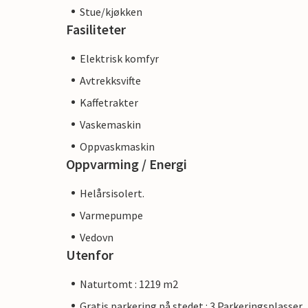
Stue/kjøkken
Fasiliteter
Elektrisk komfyr
Avtrekksvifte
Kaffetrakter
Vaskemaskin
Oppvaskmaskin
Oppvarming / Energi
Helårsisolert.
Varmepumpe
Vedovn
Utenfor
Naturtomt : 1219 m2
Gratis parkering på stedet : 3 Parkeringsplasser