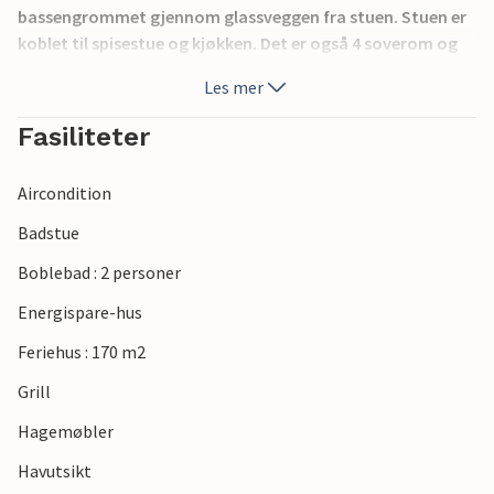
bassengrommet gjennom glassveggen fra stuen. Stuen er
koblet til spisestue og kjøkken. Det er også 4 soverom og
en hems.
Les mer
Fasiliteter
Aircondition
Badstue
Boblebad : 2 personer
Energispare-hus
Feriehus : 170 m2
Grill
Hagemøbler
Havutsikt