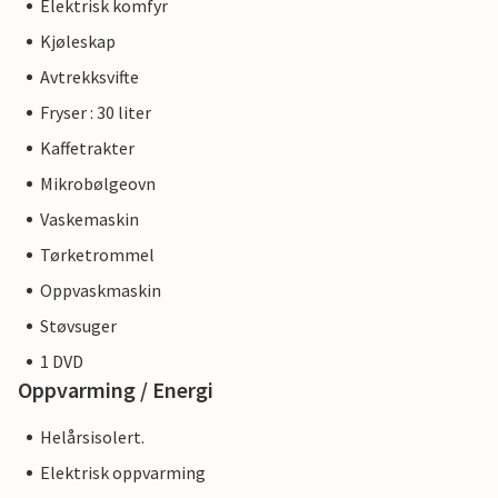
Elektrisk komfyr
Kjøleskap
Avtrekksvifte
Fryser : 30 liter
Kaffetrakter
Mikrobølgeovn
Vaskemaskin
Tørketrommel
Oppvaskmaskin
Støvsuger
1 DVD
Oppvarming / Energi
Helårsisolert.
Elektrisk oppvarming