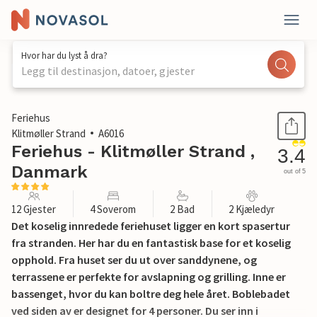
Hvor har du lyst å dra?
Legg til destinasjon, datoer, gjester
1 / 32
Feriehus
Klitmøller Strand
A6016
Feriehus - Klitmøller Strand ,
3.4
Danmark
out of 5
12 Gjester
4 Soverom
2 Bad
2 Kjæledyr
Det koselig innredede feriehuset ligger en kort spasertur
fra stranden. Her har du en fantastisk base for et koselig
opphold. Fra huset ser du ut over sanddynene, og
terrassene er perfekte for avslapning og grilling. Inne er
bassenget, hvor du kan boltre deg hele året. Boblebadet
ved siden av er designet for 4 personer. Du ser inn i