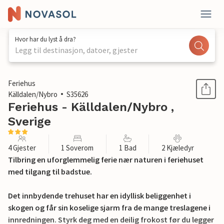
Hvor har du lyst å dra?
Legg til destinasjon, datoer, gjester
1 / 15
Feriehus
Källdalen/Nybro
S35626
Feriehus - Källdalen/Nybro ,
Sverige
4 Gjester
1 Soverom
1 Bad
2 Kjæledyr
Tilbring en uforglemmelig ferie nær naturen i feriehuset
med tilgang til badstue.
Det innbydende trehuset har en idyllisk beliggenhet i
skogen og får sin koselige sjarm fra de mange treslagene i
innredningen. Styrk deg med en deilig frokost før du legger