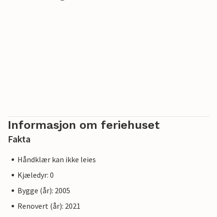
Østersjøstrand er bred og spesielt fin. Samtidig byr
landsbyen på ro og avslapping ved Achterwassers
innlandskyst, og er spesielt interessant for sportsfiskere
på grunn av den fiskerike Kölpinsee. På strandpromenaden
er det en lekeplass for flere generasjoner. Fra mai til
oktober arrangeres det ulike arrangementer i den lokale
spa-paviljongen med utsikt over Kölpinsee. I landsbyen
finnes det også restauranter og butikker, en rideskole og
muligheter for å leie sykler, båter og strandstoler.
Informasjon om feriehuset
Fakta
Håndklær kan ikke leies
Kjæledyr: 0
Bygge (år): 2005
Renovert (år): 2021