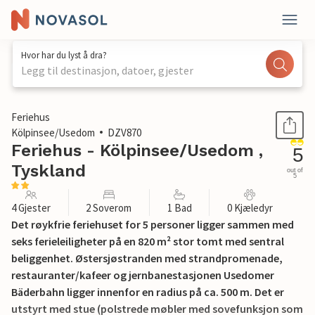
Hvor har du lyst å dra?
Legg til destinasjon, datoer, gjester
1 / 11
Feriehus
Kölpinsee/Usedom
DZV870
Feriehus - Kölpinsee/Usedom ,
5
Tyskland
out of
5
4 Gjester
2 Soverom
1 Bad
0 Kjæledyr
Det røykfrie feriehuset for 5 personer ligger sammen med
seks ferieleiligheter på en 820 m² stor tomt med sentral
beliggenhet. Østersjøstranden med strandpromenade,
restauranter/kafeer og jernbanestasjonen Usedomer
Bäderbahn ligger innenfor en radius på ca. 500 m. Det er
utstyrt med stue (polstrede møbler med sovefunksjon som