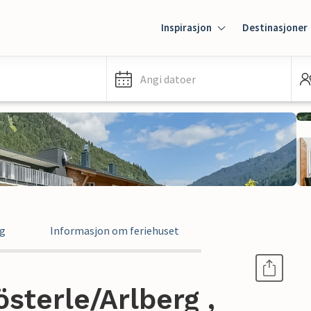
Inspirasjon
Destinasjoner
Angi datoer
ng
Informasjon om feriehuset
österle/Arlberg ,