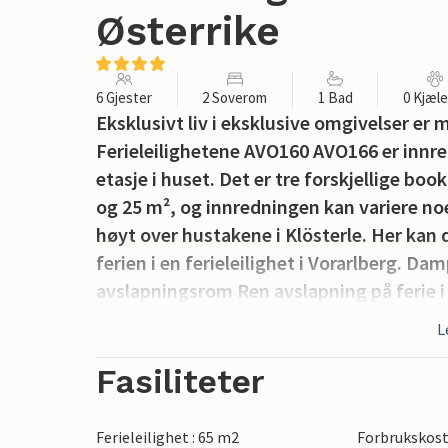
Østerrike
6 Gjester
2 Soverom
1 Bad
0 Kjæl
Eksklusivt liv i eksklusive omgivelser er m
Ferieleilighetene AVO160 AVO166 er innred
etasje i huset. Det er tre forskjellige boo
og 25 m², og innredningen kan variere n
høyt over hustakene i Klösterle. Her kan 
ferien i en ferieleilighet i Vorarlberg. D
avslapningsrom Ren avslapning på ferie i 
L
Frokostbuffé er tilgjengelig mot et prist
forespørsel og mot en avgift. Hotellet til
Fasiliteter
gjerne kan bestille på stedet.
Ferieleilighet : 65 m2
Forbrukskost