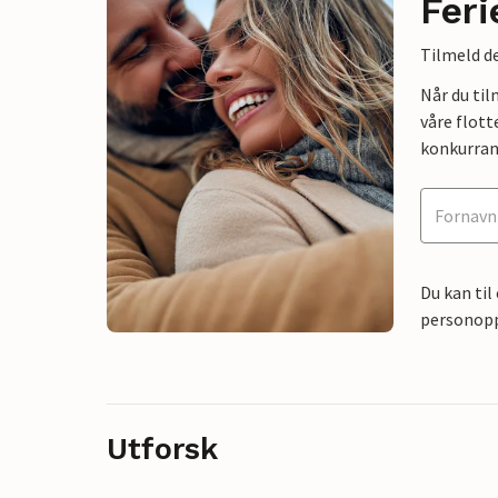
Feri
Tilmeld de
Når du ti
våre flott
konkurran
Du kan til
personoppl
Utforsk