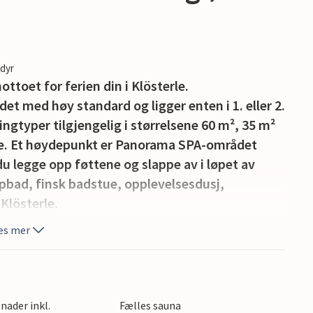
edyr
ottoet for ferien din i Klösterle.
et med høy standard og ligger enten i 1. eller 2.
kingtyper tilgjengelig i størrelsene 60 m², 35 m²
oe. Et høydepunkt er Panorama SPA-området
du legge opp føttene og slappe av i løpet av
ampbad, finsk badstue, opplevelsesdusj,
Klösterle.
es mer
illegg, og kjæledyr er også velkomne på
byr også utleie av el-terrengsykler, som du
nader inkl.
Fælles sauna