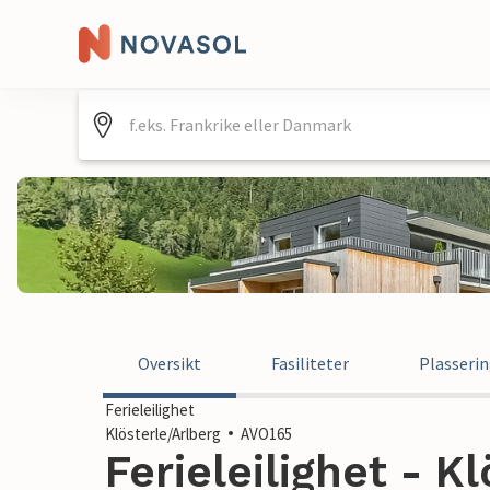
Oversikt
Fasiliteter
Plasseri
Ferieleilighet
Klösterle/Arlberg
AVO165
Ferieleilighet - Kl