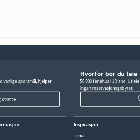
Hvorfor bør du leie
d vanlige spørsmål, hjelper
50 000 feriehus i 18 land. Utle
Ingen reservasjonsgebyrer.
g støtte
ormasjon
Inspirasjon
Tema