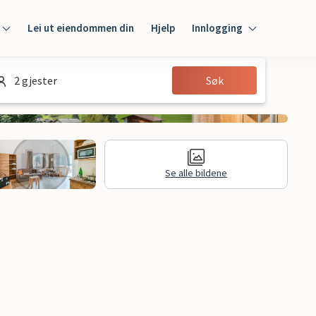
Lei ut eiendommen din
Hjelp
Innlogging
Innlogging
2 gjester
Søk
Gjest
Huseier
Se alle bildene